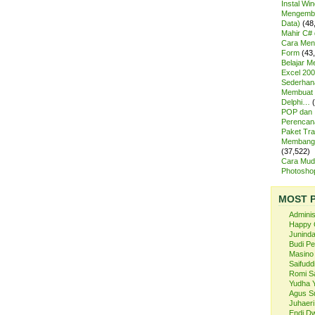
Instal Wi
Mengemba
Data)
(48
Mahir C# 
Cara Meng
Form
(43
Belajar 
Excel 200
Sederhan
Membuat 
Delphi…
POP dan
Perencan
Paket Tra
Membangu
(37,522)
Cara Mud
Photosh
MOST 
Admini
Happy 
Juninda
Budi P
Masino
Saifuddi
Romi S
Yudha 
Agus S
Juhaeri
Endi Dw