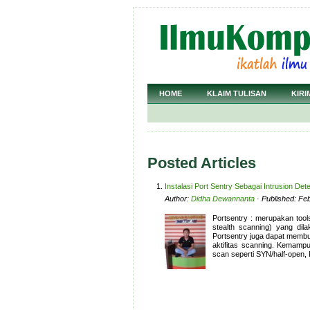
HOME
KLAIM TULISAN
KIRI
Posted Articles
Instalasi Port Sentry Sebagai Intrusion De
Author:
Didha Dewannanta
· Published: Fe
Portsentry : merupakan tool
stealth scanning) yang dil
Portsentry juga dapat membua
aktifitas scanning. Kemampu
scan seperti SYN/half-open,