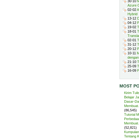
30-10
M
Azure 
02-02
A
Hybrid
13-12
D
04-12
P
19-02
T
18-01
T
Transla
02-01
T
31-12
T
20-12
P
10-11
M
dengan
21-10
T
25-09
T
16-09
P
MOST P
Kirim Tuli
Belajar J
Dasar-Da
Membuat A
(86,545)
Tutorial 
Perbedaan
Membuat A
(52,821)
Kumpulan 
Tentang 