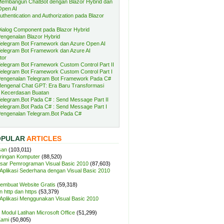
embangun ChatBot dengan Blazor Hybrid dan
Open AI
uthentication and Authorization pada Blazor
ialog Component pada Blazor Hybrid
engenalan Blazor Hybrid
elegram Bot Framework dan Azure Open AI
elegram Bot Framework dan Azure AI
tor
elegram Bot Framework Custom Control Part II
elegram Bot Framework Custom Control Part I
engenalan Telegram Bot Framework Pada C#
engenal Chat GPT: Era Baru Transformasi
 Kecerdasan Buatan
elegram.Bot Pada C# : Send Message Part II
elegram.Bot Pada C# : Send Message Part I
engenalan Telegram.Bot Pada C#
OPULAR
ARTICLES
san
(103,011)
aringan Komputer
(88,520)
sar Pemrograman Visual Basic 2010
(87,603)
plikasi Sederhana dengan Visual Basic 2010
Membuat Website Gratis
(59,318)
 http dan https
(53,379)
plikasi Menggunakan Visual Basic 2010
Modul Latihan Microsoft Office
(51,299)
Kami
(50,805)