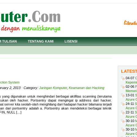
M TULISAN
TENTANG KAMI
LISENSI
LATES
04-07
C
tection System
Kepemi
02-06
P
bruary 2, 2013 · Category:
Jaringan Komputer
,
Keamanan dan Hacking
Memori 
13-01
S
s yang digunakan untuk menghindari berbagai aktifitas scanning (terutama
Azure O
akukan oleh hacker. Portsentry dapat mengingat ip address dari hacker.
24-11
S
t server kita seolah-olah menghilang dari hadapan hacker bilamana terjadi
Azure O
an dari portsentry adalah a. Portsentry akan mendeteksi berbagai teknik
 FIN, NULL […]
22-11
S
Azure 
30-10
M
Azure O
30-10
M
Azure O