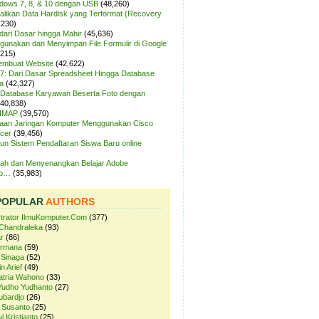
ndows 7, 8, & 10 dengan USB
(48,260)
likan Data Hardisk yang Terformat (Recovery
,230)
dari Dasar hingga Mahir
(45,636)
unakan dan Menyimpan File Formulir di Google
,215)
Membuat Website
(42,622)
7: Dari Dasar Spreadsheet Hingga Database
a
(42,327)
Database Karyawan Beserta Foto dengan
(40,838)
 IMAP
(39,570)
aan Jaringan Komputer Menggunakan Cisco
cer
(39,456)
n Sistem Pendaftaran Siswa Baru online
ah dan Menyenangkan Belajar Adobe
op…
(35,983)
POPULAR
AUTHORS
strator IlmuKomputer.Com
(377)
Chandraleka
(93)
r
(86)
ermana
(59)
 Sinaga
(52)
n Arief
(49)
atria Wahono
(33)
Yudho Yudhanto
(27)
ubardjo
(26)
 Susanto
(25)
i Kristianto
(25)