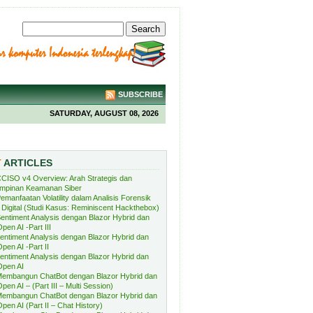
SUBSCRIBE
SATURDAY, AUGUST 08, 2026
T
ARTICLES
CISO v4 Overview: Arah Strategis dan
mpinan Keamanan Siber
emanfaatan Volatility dalam Analisis Forensik
Digital (Studi Kasus: Reminiscent Hackthebox)
entiment Analysis dengan Blazor Hybrid dan
pen AI -Part III
entiment Analysis dengan Blazor Hybrid dan
pen AI -Part II
entiment Analysis dengan Blazor Hybrid dan
Open AI
embangun ChatBot dengan Blazor Hybrid dan
pen AI – (Part III – Multi Session)
embangun ChatBot dengan Blazor Hybrid dan
pen AI (Part II – Chat History)