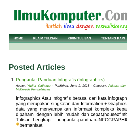
HOME
KLAIM TULISAN
KIRIM TULISAN
TENTANG KAMI
Posted Articles
Pengantar Panduan Infografis (Infographics)
Author:
Yudha Yudhanto
· Published: June 2, 2015 · Category:
Animasi dan 
Multimedia Pembelajaran
Infographics Atau Infografis berasal dari kata Infogra
yang merupakan singkatan dari Information + Graphics 
data yang menyampaikan informasi kompleks kep
dipahami dengan lebih mudah dan cepat.(houseofinf
Tulisan Lengkap: pengantar-panduan-INFOGRAPHICS
bermanfaat