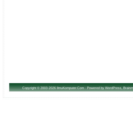
Copyright
© 2003-2026 IlmuKomputer.Com · Powered by
WordPress
,
Brainm