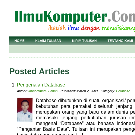
HOME
KLAIM TULISAN
KIRIM TULISAN
TENTANG KAMI
Posted Articles
Pengenalan Database
Author:
Muhammad Subhan
· Published: March 2, 2009 · Category:
Database
Database dibutuhkan di suatu organisasi/ p
kebutuhan para pemakai diseluruh jenjang 
merupakan orang yang baru dalam dunia pek
memasuki jenjang perkuliahan jurusan il
mengenal “Database” atau bahasa Indonesi
“Pengantar Basis Data”. Tulisan ini merupakan peng
basis data yang dirangkum […]