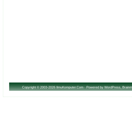
Copyright
© 2003-2026 IlmuKomputer.Com · Powered by
WordPress
,
Brainm