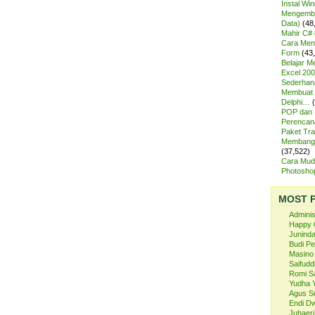
Instal Wi
Mengemba
Data)
(48
Mahir C# 
Cara Meng
Form
(43
Belajar 
Excel 200
Sederhan
Membuat 
Delphi…
POP dan
Perencan
Paket Tra
Membangu
(37,522)
Cara Mud
Photosh
MOST 
Admini
Happy 
Juninda
Budi P
Masino
Saifuddi
Romi S
Yudha 
Agus S
Endi Dw
Juhaeri