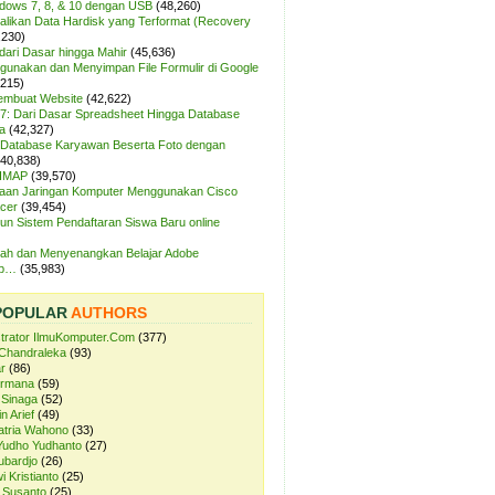
ndows 7, 8, & 10 dengan USB
(48,260)
likan Data Hardisk yang Terformat (Recovery
,230)
dari Dasar hingga Mahir
(45,636)
unakan dan Menyimpan File Formulir di Google
,215)
Membuat Website
(42,622)
7: Dari Dasar Spreadsheet Hingga Database
a
(42,327)
Database Karyawan Beserta Foto dengan
(40,838)
 IMAP
(39,570)
aan Jaringan Komputer Menggunakan Cisco
cer
(39,454)
n Sistem Pendaftaran Siswa Baru online
ah dan Menyenangkan Belajar Adobe
op…
(35,983)
POPULAR
AUTHORS
strator IlmuKomputer.Com
(377)
Chandraleka
(93)
r
(86)
ermana
(59)
 Sinaga
(52)
n Arief
(49)
atria Wahono
(33)
Yudho Yudhanto
(27)
ubardjo
(26)
i Kristianto
(25)
 Susanto
(25)