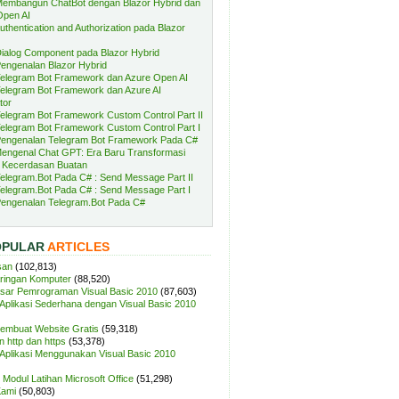
embangun ChatBot dengan Blazor Hybrid dan
Open AI
uthentication and Authorization pada Blazor
ialog Component pada Blazor Hybrid
engenalan Blazor Hybrid
elegram Bot Framework dan Azure Open AI
elegram Bot Framework dan Azure AI
tor
elegram Bot Framework Custom Control Part II
elegram Bot Framework Custom Control Part I
engenalan Telegram Bot Framework Pada C#
engenal Chat GPT: Era Baru Transformasi
 Kecerdasan Buatan
elegram.Bot Pada C# : Send Message Part II
elegram.Bot Pada C# : Send Message Part I
engenalan Telegram.Bot Pada C#
OPULAR
ARTICLES
san
(102,813)
aringan Komputer
(88,520)
sar Pemrograman Visual Basic 2010
(87,603)
plikasi Sederhana dengan Visual Basic 2010
Membuat Website Gratis
(59,318)
 http dan https
(53,378)
plikasi Menggunakan Visual Basic 2010
Modul Latihan Microsoft Office
(51,298)
Kami
(50,803)