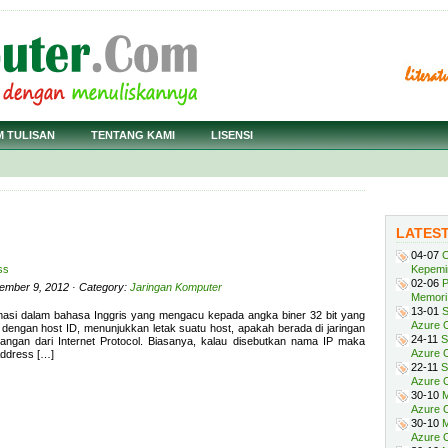
M TULISAN
TENTANG KAMI
LISENSI
LATES
04-07
C
ss
Kepemi
02-06
P
ember 9, 2012 · Category:
Jaringan Komputer
Memori 
13-01
S
ormasi dalam bahasa Inggris yang mengacu kepada angka biner 32 bit yang
Azure O
engan host ID, menunjukkan letak suatu host, apakah berada di jaringan
24-11
S
anjangan dari Internet Protocol. Biasanya, kalau disebutkan nama IP maka
Azure O
Address […]
22-11
S
Azure 
30-10
M
Azure O
30-10
M
Azure O