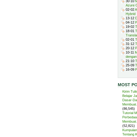
30-10
M
Azure 
02-02
A
Hybrid
13-12
D
04-12
P
19-02
T
18-01
T
Transla
02-01
T
31-12
T
20-12
P
10-11
M
dengan
21-10
T
25-09
T
16-09
P
MOST P
Kirim Tuli
Belajar J
Dasar-Da
Membuat A
(86,545)
Tutorial 
Perbedaan
Membuat A
(52,821)
Kumpulan 
Tentang 