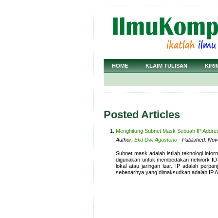
HOME
KLAIM TULISAN
KIRI
Posted Articles
Menghitung Subnet Mask Sebuah IP Addre
Author:
Efid Dwi Agustono
· Published: Nov
Subnet mask adalah istilah teknologi inf
digunakan untuk membedakan network ID d
lokal atau jaringan luar. IP adalah perp
sebenarnya yang dimaksudkan adalah IP 