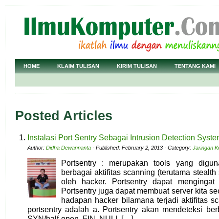
HOME
KLAIM TULISAN
KIRIM TULISAN
TENTANG KAMI
Posted Articles
Instalasi Port Sentry Sebagai Intrusion Detection Syst
Author:
Didha Dewannanta
· Published: February 2, 2013 · Category:
Jaringan K
Portsentry : merupakan tools yang digu
berbagai aktifitas scanning (terutama stealt
oleh hacker. Portsentry dapat mengingat 
Portsentry juga dapat membuat server kita se
hadapan hacker bilamana terjadi aktifitas 
portsentry adalah a. Portsentry akan mendeteksi ber
SYN/half-open, FIN, NULL […]