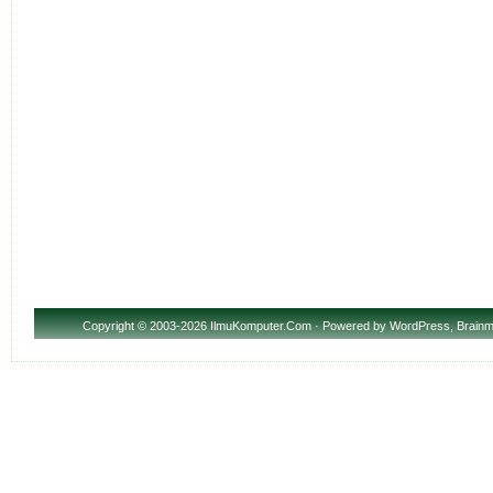
Copyright
© 2003-2026 IlmuKomputer.Com · Powered by
WordPress
,
Brainm