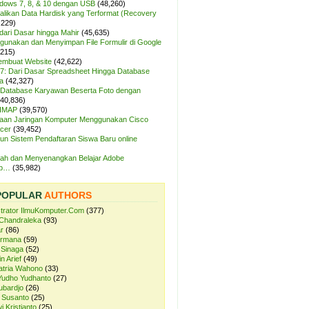
ndows 7, 8, & 10 dengan USB
(48,260)
likan Data Hardisk yang Terformat (Recovery
,229)
dari Dasar hingga Mahir
(45,635)
unakan dan Menyimpan File Formulir di Google
,215)
Membuat Website
(42,622)
7: Dari Dasar Spreadsheet Hingga Database
a
(42,327)
Database Karyawan Beserta Foto dengan
(40,836)
 IMAP
(39,570)
aan Jaringan Komputer Menggunakan Cisco
cer
(39,452)
n Sistem Pendaftaran Siswa Baru online
ah dan Menyenangkan Belajar Adobe
op…
(35,982)
POPULAR
AUTHORS
strator IlmuKomputer.Com
(377)
Chandraleka
(93)
r
(86)
ermana
(59)
 Sinaga
(52)
n Arief
(49)
atria Wahono
(33)
Yudho Yudhanto
(27)
ubardjo
(26)
 Susanto
(25)
i Kristianto
(25)