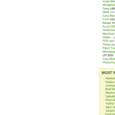
Instal Wi
Mengemba
Data)
(48
Mahir C# 
Cara Meng
Form
(43
Belajar 
Excel 200
Sederhan
Membuat 
Delphi…
POP dan
Perencan
Paket Tra
Membangu
(37,520)
Cara Mud
Photosh
MOST 
Admini
Happy 
Juninda
Budi P
Masino
Saifuddi
Romi S
Yudha 
Agus S
Juhaeri
Endi Dw