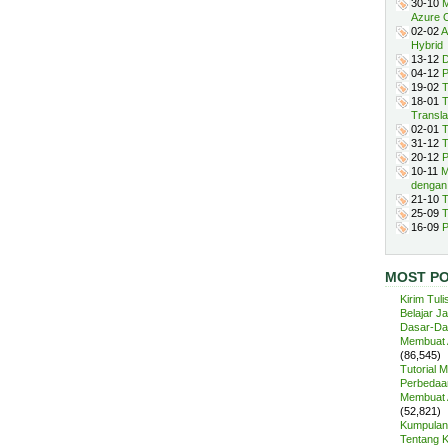
30-10
M
Azure 
02-02
A
Hybrid
13-12
D
04-12
P
19-02
T
18-01
T
Transla
02-01
T
31-12
T
20-12
P
10-11
M
dengan
21-10
T
25-09
T
16-09
P
MOST P
Kirim Tuli
Belajar J
Dasar-Da
Membuat A
(86,545)
Tutorial 
Perbedaan
Membuat A
(52,821)
Kumpulan 
Tentang 