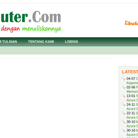
M TULISAN
TENTANG KAMI
LISENSI
LATES
04-07
C
Kepemi
02-06
P
Memori 
13-01
S
Azure O
24-11
S
Azure O
22-11
S
Azure 
30-10
M
Azure O
30-10
M
Azure O