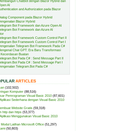
embangun ChatBot dengan Blazor Hybrid dan
Open AI
uthentication and Authorization pada Blazor
ialog Component pada Blazor Hybrid
engenalan Blazor Hybrid
elegram Bot Framework dan Azure Open AI
elegram Bot Framework dan Azure AI
tor
elegram Bot Framework Custom Control Part II
elegram Bot Framework Custom Control Part I
engenalan Telegram Bot Framework Pada C#
engenal Chat GPT: Era Baru Transformasi
 Kecerdasan Buatan
elegram.Bot Pada C# : Send Message Part II
elegram.Bot Pada C# : Send Message Part I
engenalan Telegram.Bot Pada C#
OPULAR
ARTICLES
san
(102,502)
aringan Komputer
(88,516)
sar Pemrograman Visual Basic 2010
(87,601)
plikasi Sederhana dengan Visual Basic 2010
Membuat Website Gratis
(59,318)
 http dan https
(53,377)
plikasi Menggunakan Visual Basic 2010
Modul Latihan Microsoft Office
(51,297)
Kami
(50,803)