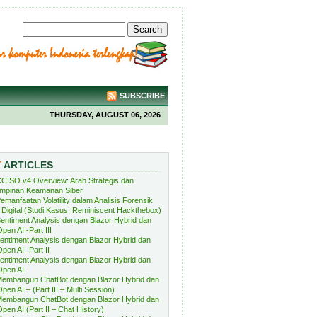
SUBSCRIBE
THURSDAY, AUGUST 06, 2026
T
ARTICLES
CISO v4 Overview: Arah Strategis dan
mpinan Keamanan Siber
emanfaatan Volatility dalam Analisis Forensik
Digital (Studi Kasus: Reminiscent Hackthebox)
entiment Analysis dengan Blazor Hybrid dan
pen AI -Part III
entiment Analysis dengan Blazor Hybrid dan
pen AI -Part II
entiment Analysis dengan Blazor Hybrid dan
Open AI
embangun ChatBot dengan Blazor Hybrid dan
pen AI – (Part III – Multi Session)
embangun ChatBot dengan Blazor Hybrid dan
pen AI (Part II – Chat History)