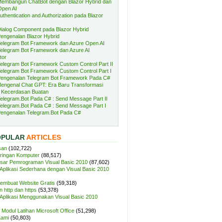
embangun ChatBot dengan Blazor Hybrid dan
Open AI
uthentication and Authorization pada Blazor
ialog Component pada Blazor Hybrid
engenalan Blazor Hybrid
elegram Bot Framework dan Azure Open AI
elegram Bot Framework dan Azure AI
tor
elegram Bot Framework Custom Control Part II
elegram Bot Framework Custom Control Part I
engenalan Telegram Bot Framework Pada C#
engenal Chat GPT: Era Baru Transformasi
 Kecerdasan Buatan
elegram.Bot Pada C# : Send Message Part II
elegram.Bot Pada C# : Send Message Part I
engenalan Telegram.Bot Pada C#
OPULAR
ARTICLES
san
(102,722)
aringan Komputer
(88,517)
sar Pemrograman Visual Basic 2010
(87,602)
plikasi Sederhana dengan Visual Basic 2010
Membuat Website Gratis
(59,318)
 http dan https
(53,378)
plikasi Menggunakan Visual Basic 2010
Modul Latihan Microsoft Office
(51,298)
Kami
(50,803)