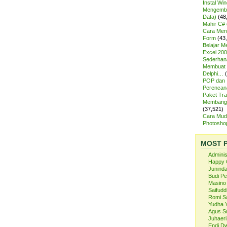
Instal Wi
Mengemba
Data)
(48
Mahir C# 
Cara Meng
Form
(43
Belajar 
Excel 200
Sederhan
Membuat 
Delphi…
POP dan
Perencan
Paket Tra
Membangu
(37,521)
Cara Mud
Photosh
MOST 
Admini
Happy 
Juninda
Budi P
Masino
Saifuddi
Romi S
Yudha 
Agus S
Juhaeri
Endi Dw