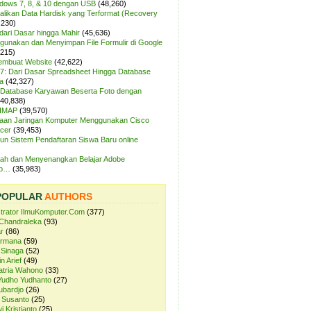
ndows 7, 8, & 10 dengan USB
(48,260)
likan Data Hardisk yang Terformat (Recovery
,230)
dari Dasar hingga Mahir
(45,636)
unakan dan Menyimpan File Formulir di Google
,215)
Membuat Website
(42,622)
7: Dari Dasar Spreadsheet Hingga Database
a
(42,327)
Database Karyawan Beserta Foto dengan
(40,838)
 IMAP
(39,570)
aan Jaringan Komputer Menggunakan Cisco
cer
(39,453)
n Sistem Pendaftaran Siswa Baru online
ah dan Menyenangkan Belajar Adobe
op…
(35,983)
POPULAR
AUTHORS
strator IlmuKomputer.Com
(377)
Chandraleka
(93)
r
(86)
ermana
(59)
 Sinaga
(52)
n Arief
(49)
atria Wahono
(33)
Yudho Yudhanto
(27)
ubardjo
(26)
 Susanto
(25)
i Kristianto
(25)