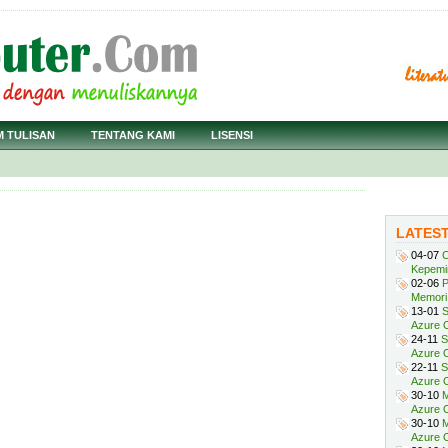
M TULISAN
TENTANG KAMI
LISENSI
LATES
04-07
C
Kepemi
02-06
P
Memori 
13-01
S
Azure O
24-11
S
Azure O
22-11
S
Azure 
30-10
M
Azure O
30-10
M
Azure O