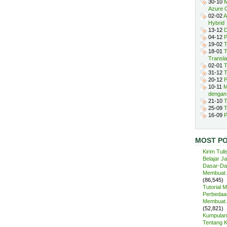
30-10
M
Azure 
02-02
A
Hybrid
13-12
D
04-12
P
19-02
T
18-01
T
Transla
02-01
T
31-12
T
20-12
P
10-11
M
dengan
21-10
T
25-09
T
16-09
P
MOST P
Kirim Tuli
Belajar J
Dasar-Da
Membuat A
(86,545)
Tutorial 
Perbedaan
Membuat A
(52,821)
Kumpulan 
Tentang 