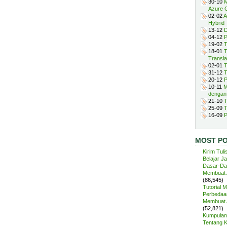
30-10
M
Azure 
02-02
A
Hybrid
13-12
D
04-12
P
19-02
T
18-01
T
Transla
02-01
T
31-12
T
20-12
P
10-11
M
dengan
21-10
T
25-09
T
16-09
P
MOST P
Kirim Tuli
Belajar J
Dasar-Da
Membuat A
(86,545)
Tutorial 
Perbedaan
Membuat A
(52,821)
Kumpulan 
Tentang 