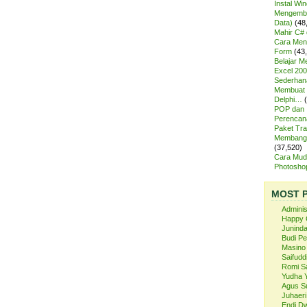
Instal Wi
Mengemba
Data)
(48
Mahir C# 
Cara Meng
Form
(43
Belajar 
Excel 200
Sederhan
Membuat 
Delphi…
POP dan
Perencan
Paket Tra
Membangu
(37,520)
Cara Mud
Photosh
MOST 
Admini
Happy 
Juninda
Budi P
Masino
Saifuddi
Romi S
Yudha 
Agus S
Juhaeri
Endi Dw