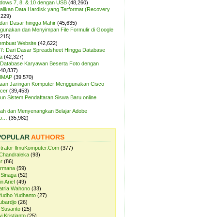
ndows 7, 8, & 10 dengan USB
(48,260)
likan Data Hardisk yang Terformat (Recovery
,229)
dari Dasar hingga Mahir
(45,635)
unakan dan Menyimpan File Formulir di Google
,215)
Membuat Website
(42,622)
7: Dari Dasar Spreadsheet Hingga Database
a
(42,327)
Database Karyawan Beserta Foto dengan
(40,837)
 IMAP
(39,570)
aan Jaringan Komputer Menggunakan Cisco
cer
(39,453)
n Sistem Pendaftaran Siswa Baru online
ah dan Menyenangkan Belajar Adobe
op…
(35,982)
POPULAR
AUTHORS
strator IlmuKomputer.Com
(377)
Chandraleka
(93)
r
(86)
ermana
(59)
 Sinaga
(52)
n Arief
(49)
atria Wahono
(33)
Yudho Yudhanto
(27)
ubardjo
(26)
 Susanto
(25)
i Kristianto
(25)