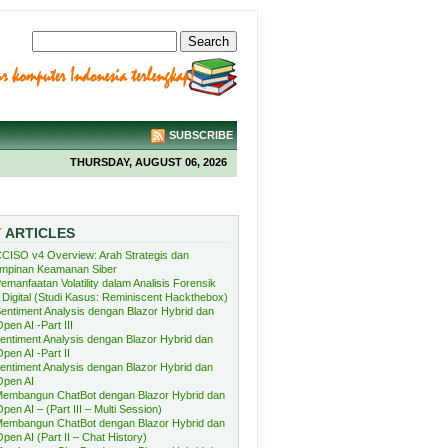
SUBSCRIBE
THURSDAY, AUGUST 06, 2026
T
ARTICLES
CISO v4 Overview: Arah Strategis dan
mpinan Keamanan Siber
emanfaatan Volatility dalam Analisis Forensik
Digital (Studi Kasus: Reminiscent Hackthebox)
entiment Analysis dengan Blazor Hybrid dan
pen AI -Part III
entiment Analysis dengan Blazor Hybrid dan
pen AI -Part II
entiment Analysis dengan Blazor Hybrid dan
Open AI
embangun ChatBot dengan Blazor Hybrid dan
pen AI – (Part III – Multi Session)
embangun ChatBot dengan Blazor Hybrid dan
pen AI (Part II – Chat History)