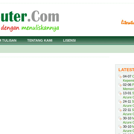
M TULISAN
TENTANG KAMI
LISENSI
LATES
04-07
C
Kepemi
02-06
P
Memori 
13-01
S
Azure O
24-11
S
Azure O
22-11
S
Azure 
30-10
M
Azure O
30-10
M
Azure O