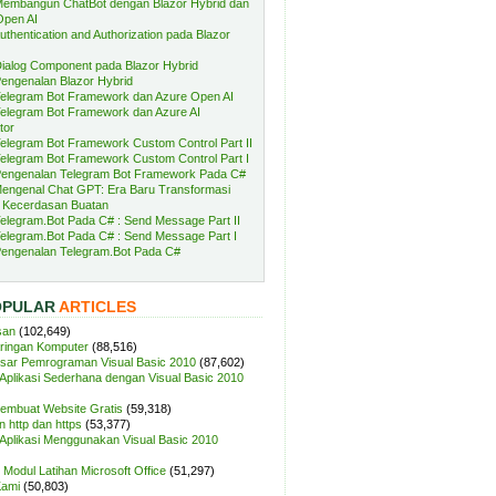
embangun ChatBot dengan Blazor Hybrid dan
Open AI
uthentication and Authorization pada Blazor
ialog Component pada Blazor Hybrid
engenalan Blazor Hybrid
elegram Bot Framework dan Azure Open AI
elegram Bot Framework dan Azure AI
tor
elegram Bot Framework Custom Control Part II
elegram Bot Framework Custom Control Part I
engenalan Telegram Bot Framework Pada C#
engenal Chat GPT: Era Baru Transformasi
 Kecerdasan Buatan
elegram.Bot Pada C# : Send Message Part II
elegram.Bot Pada C# : Send Message Part I
engenalan Telegram.Bot Pada C#
OPULAR
ARTICLES
san
(102,649)
aringan Komputer
(88,516)
sar Pemrograman Visual Basic 2010
(87,602)
plikasi Sederhana dengan Visual Basic 2010
Membuat Website Gratis
(59,318)
 http dan https
(53,377)
plikasi Menggunakan Visual Basic 2010
Modul Latihan Microsoft Office
(51,297)
Kami
(50,803)