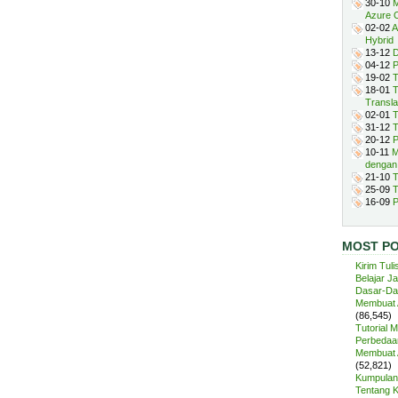
30-10
M
Azure 
02-02
A
Hybrid
13-12
D
04-12
P
19-02
T
18-01
T
Transla
02-01
T
31-12
T
20-12
P
10-11
M
dengan
21-10
T
25-09
T
16-09
P
MOST P
Kirim Tuli
Belajar J
Dasar-Da
Membuat A
(86,545)
Tutorial 
Perbedaan
Membuat A
(52,821)
Kumpulan 
Tentang 