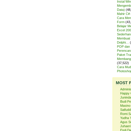
Instal Wi
Mengemba
Data)
(48
Mahir C# 
Cara Meng
Form
(43
Belajar 
Excel 200
Sederhan
Membuat 
Delphi…
POP dan
Perencan
Paket Tra
Membangu
(37,522)
Cara Mud
Photosh
MOST 
Admini
Happy 
Juninda
Budi P
Masino
Saifuddi
Romi S
Yudha 
Agus S
Juhaeri
Endi Dw