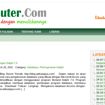
M TULISAN
TENTANG KAMI
LISENSI
LATES
04-07
C
gan Delphi 7.0
Kepemi
02-06
P
ch 25, 2011 · Category:
Database
,
Pemrograman Delphi
Memori 
13-01
S
log Resmi Penulis http://blog.adisanjaya.com/ Dalam tulisan ini akan
Azure O
enai cara pengaksesan database yang dibuat dengan Microsoft Acces yang
24-11
S
/dimodifikasi dengan menggunakan program Borland Delphi 7.0. Program
Azure O
enampilkan membuat database, pembuatan program database, membaca
se. Download Tulisan Lengkap: Mengakses-database-Access-dengan-
22-11
S
ww.adisanjaya.com […]
Azure 
30-10
M
Azure O
30-10
M
Azure O