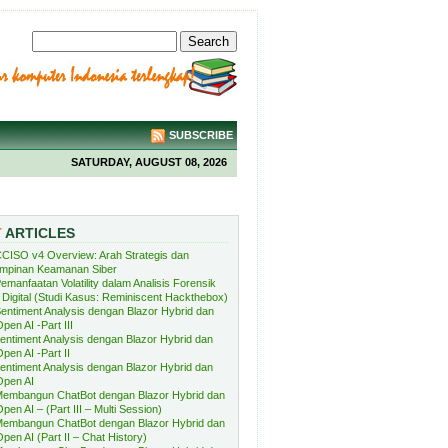
SUBSCRIBE
SATURDAY, AUGUST 08, 2026
T
ARTICLES
CISO v4 Overview: Arah Strategis dan
mpinan Keamanan Siber
emanfaatan Volatility dalam Analisis Forensik
Digital (Studi Kasus: Reminiscent Hackthebox)
entiment Analysis dengan Blazor Hybrid dan
pen AI -Part III
entiment Analysis dengan Blazor Hybrid dan
pen AI -Part II
entiment Analysis dengan Blazor Hybrid dan
Open AI
embangun ChatBot dengan Blazor Hybrid dan
pen AI – (Part III – Multi Session)
embangun ChatBot dengan Blazor Hybrid dan
pen AI (Part II – Chat History)