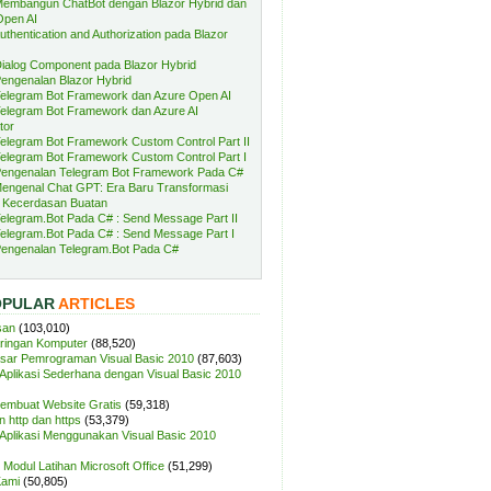
embangun ChatBot dengan Blazor Hybrid dan
Open AI
uthentication and Authorization pada Blazor
ialog Component pada Blazor Hybrid
engenalan Blazor Hybrid
elegram Bot Framework dan Azure Open AI
elegram Bot Framework dan Azure AI
tor
elegram Bot Framework Custom Control Part II
elegram Bot Framework Custom Control Part I
engenalan Telegram Bot Framework Pada C#
engenal Chat GPT: Era Baru Transformasi
 Kecerdasan Buatan
elegram.Bot Pada C# : Send Message Part II
elegram.Bot Pada C# : Send Message Part I
engenalan Telegram.Bot Pada C#
OPULAR
ARTICLES
san
(103,010)
aringan Komputer
(88,520)
sar Pemrograman Visual Basic 2010
(87,603)
plikasi Sederhana dengan Visual Basic 2010
Membuat Website Gratis
(59,318)
 http dan https
(53,379)
plikasi Menggunakan Visual Basic 2010
Modul Latihan Microsoft Office
(51,299)
Kami
(50,805)