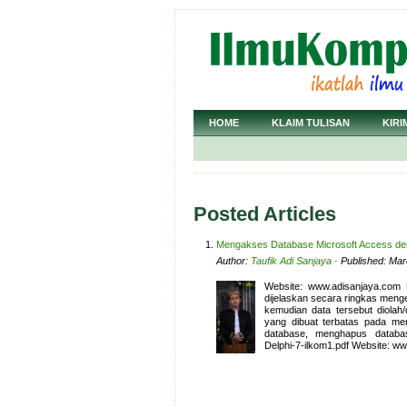
HOME
KLAIM TULISAN
KIRI
Posted Articles
Mengakses Database Microsoft Access den
Author:
Taufik Adi Sanjaya
· Published: Mar
Website: www.adisanjaya.com B
dijelaskan secara ringkas meng
kemudian data tersebut diolah
yang dibuat terbatas pada m
database, menghapus databa
Delphi-7-ilkom1.pdf Website: w