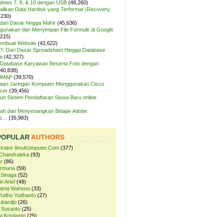
ndows 7, 8, & 10 dengan USB
(48,260)
likan Data Hardisk yang Terformat (Recovery
,230)
dari Dasar hingga Mahir
(45,636)
unakan dan Menyimpan File Formulir di Google
,215)
Membuat Website
(42,622)
7: Dari Dasar Spreadsheet Hingga Database
a
(42,327)
Database Karyawan Beserta Foto dengan
(40,838)
 IMAP
(39,570)
aan Jaringan Komputer Menggunakan Cisco
cer
(39,456)
n Sistem Pendaftaran Siswa Baru online
ah dan Menyenangkan Belajar Adobe
op…
(35,983)
POPULAR
AUTHORS
strator IlmuKomputer.Com
(377)
Chandraleka
(93)
r
(86)
ermana
(59)
 Sinaga
(52)
n Arief
(49)
atria Wahono
(33)
Yudho Yudhanto
(27)
ubardjo
(26)
 Susanto
(25)
i Kristianto
(25)