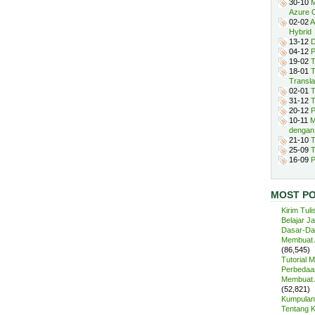
30-10
M
Azure 
02-02
A
Hybrid
13-12
D
04-12
P
19-02
T
18-01
T
Transla
02-01
T
31-12
T
20-12
P
10-11
M
dengan
21-10
T
25-09
T
16-09
P
MOST P
Kirim Tuli
Belajar J
Dasar-Da
Membuat A
(86,545)
Tutorial 
Perbedaan
Membuat A
(52,821)
Kumpulan 
Tentang 