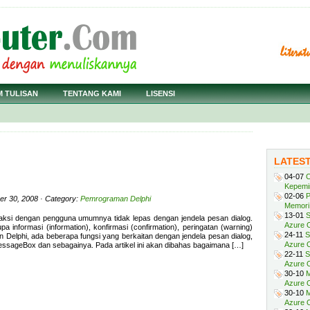
M TULISAN
TENTANG KAMI
LISENSI
LATES
04-07
C
Kepemi
02-06
P
er 30, 2008 · Category:
Pemrograman Delphi
Memori 
13-01
S
eraksi dengan pengguna umumnya tidak lepas dengan jendela pesan dialog.
Azure O
 informasi (information), konfirmasi (confirmation), peringatan (warning)
24-11
S
 Delphi, ada beberapa fungsi yang berkaitan dengan jendela pesan dialog,
Azure O
ssageBox dan sebagainya. Pada artikel ini akan dibahas bagaimana […]
22-11
S
Azure 
30-10
M
Azure O
30-10
M
Azure O