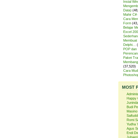
Instal Wi
Mengemba
Data)
(48
Mahir C# 
Cara Meng
Form
(43
Belajar 
Excel 200
Sederhan
Membuat 
Delphi…
POP dan
Perencan
Paket Tra
Membangu
(37,520)
Cara Mud
Photosh
MOST 
Admini
Happy 
Juninda
Budi P
Masino
Saifuddi
Romi S
Yudha 
Agus S
Endi Dw
Juhaeri