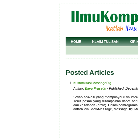
HOME
KLAIM TULISAN
KIRI
Posted Articles
Kustomisasi MessageDlg
Author:
Bayu Prasetio
· Published: Decemb
Setiap aplikasi yang mempunyai rutin int
Jenis pesan yang disampaikan dapat berupa
dan kesalahan (error). Dalam pemrograman
antara lain ShowMessage, MessageDlg, Me