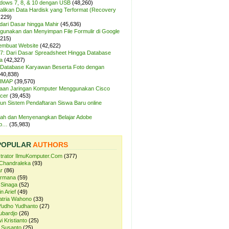
ndows 7, 8, & 10 dengan USB
(48,260)
likan Data Hardisk yang Terformat (Recovery
,229)
dari Dasar hingga Mahir
(45,636)
unakan dan Menyimpan File Formulir di Google
,215)
Membuat Website
(42,622)
7: Dari Dasar Spreadsheet Hingga Database
a
(42,327)
Database Karyawan Beserta Foto dengan
(40,838)
 IMAP
(39,570)
aan Jaringan Komputer Menggunakan Cisco
cer
(39,453)
n Sistem Pendaftaran Siswa Baru online
ah dan Menyenangkan Belajar Adobe
op…
(35,983)
POPULAR
AUTHORS
strator IlmuKomputer.Com
(377)
Chandraleka
(93)
r
(86)
ermana
(59)
 Sinaga
(52)
n Arief
(49)
atria Wahono
(33)
Yudho Yudhanto
(27)
ubardjo
(26)
i Kristianto
(25)
 Susanto
(25)