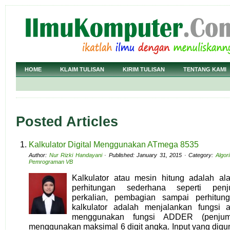
HOME
KLAIM TULISAN
KIRIM TULISAN
TENTANG KAMI
Posted Articles
Kalkulator Digital Menggunakan ATmega 8535
Author:
Nur Rizki Handayani
· Published: January 31, 2015 · Category:
Algor
Pemrograman VB
Kalkulator atau mesin hitung adalah al
perhitungan sederhana seperti penj
perkalian, pembagian sampai perhitung
kalkulator adalah menjalankan fungsi 
menggunakan fungsi ADDER (penjumlah
menggunakan maksimal 6 digit angka. Input yang di