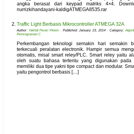
angka berasal dari keypad matriks 4×4. Downl
nurrizkihandayani-kaldigATMEGA8535.rar
Traffic Light Berbasis Mikrocontroller ATMEGA 32A
Author:
Yakhdi Perari Pinem
· Published: January 23, 2014 · Category:
Algor
Pemrograman C
Perkembangan teknologi semakin hari semakin b
terkecuali peralatan electronik. Hampir semua men
otomatis, misal smart reley/PLC. Smart reley yaitu a
oleh suatu bahasa tertentu yang digunakan pada p
memiliki dua tipe yakni tipe compact dan modular. Smart
yaitu pengontrol berbasis […]