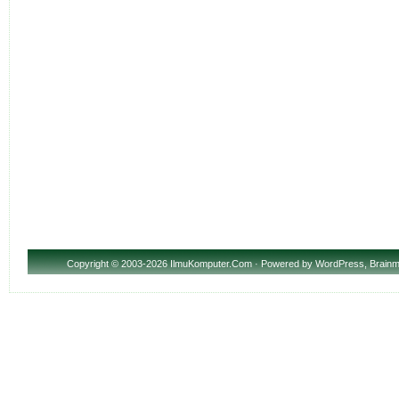
Copyright
© 2003-2026 IlmuKomputer.Com · Powered by
WordPress
,
Brainm