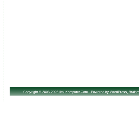
Copyright
© 2003-2026 IlmuKomputer.Com · Powered by
WordPress
,
Brainm