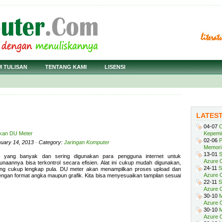
M TULISAN
TENTANG KAMI
LISENSI
LATES
04-07
C
akan DU Meter
Kepemi
02-06
P
nuary 14, 2013 · Category:
Jaringan Komputer
Memori 
13-01
S
 yang banyak dan sering digunakan para pengguna internet untuk
Azure O
aannya bisa terkontrol secara efisien. Alat ini cukup mudah digunakan,
24-11
S
 yang cukup lengkap pula. DU meter akan menampilkan proses upload dan
Azure O
engan format angka maupun grafik. Kita bisa menyesuaikan tampilan sesuai
22-11
S
Azure 
30-10
M
Azure O
30-10
M
Azure O