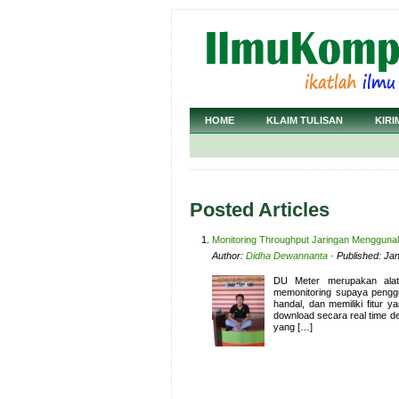
HOME
KLAIM TULISAN
KIRI
Posted Articles
Monitoring Throughput Jaringan Menggun
Author:
Didha Dewannanta
· Published: Ja
DU Meter merupakan alat
memonitoring supaya penggun
handal, dan memiliki fitur
download secara real time d
yang […]