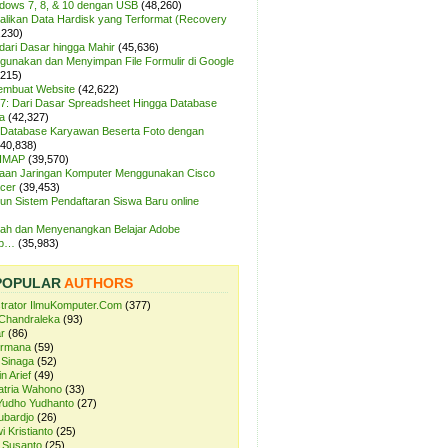
ndows 7, 8, & 10 dengan USB
(48,260)
likan Data Hardisk yang Terformat (Recovery
,230)
dari Dasar hingga Mahir
(45,636)
unakan dan Menyimpan File Formulir di Google
,215)
Membuat Website
(42,622)
7: Dari Dasar Spreadsheet Hingga Database
a
(42,327)
Database Karyawan Beserta Foto dengan
(40,838)
 IMAP
(39,570)
aan Jaringan Komputer Menggunakan Cisco
cer
(39,453)
n Sistem Pendaftaran Siswa Baru online
ah dan Menyenangkan Belajar Adobe
op…
(35,983)
POPULAR
AUTHORS
strator IlmuKomputer.Com
(377)
Chandraleka
(93)
r
(86)
ermana
(59)
 Sinaga
(52)
n Arief
(49)
atria Wahono
(33)
Yudho Yudhanto
(27)
ubardjo
(26)
i Kristianto
(25)
 Susanto
(25)