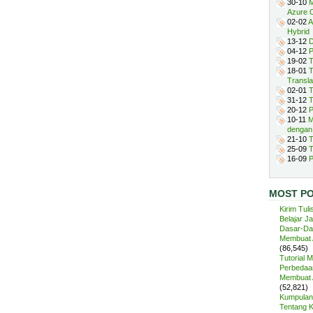
30-10
M
Azure 
02-02
A
Hybrid
13-12
D
04-12
P
19-02
T
18-01
T
Transla
02-01
T
31-12
T
20-12
P
10-11
M
dengan
21-10
T
25-09
T
16-09
P
MOST P
Kirim Tuli
Belajar J
Dasar-Da
Membuat A
(86,545)
Tutorial 
Perbedaan
Membuat A
(52,821)
Kumpulan 
Tentang 