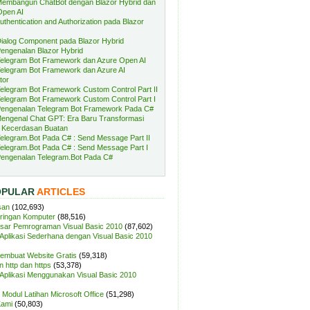
embangun ChatBot dengan Blazor Hybrid dan
Open AI
uthentication and Authorization pada Blazor
ialog Component pada Blazor Hybrid
engenalan Blazor Hybrid
elegram Bot Framework dan Azure Open AI
elegram Bot Framework dan Azure AI
tor
elegram Bot Framework Custom Control Part II
elegram Bot Framework Custom Control Part I
engenalan Telegram Bot Framework Pada C#
engenal Chat GPT: Era Baru Transformasi
 Kecerdasan Buatan
elegram.Bot Pada C# : Send Message Part II
elegram.Bot Pada C# : Send Message Part I
engenalan Telegram.Bot Pada C#
OPULAR
ARTICLES
san
(102,693)
aringan Komputer
(88,516)
sar Pemrograman Visual Basic 2010
(87,602)
plikasi Sederhana dengan Visual Basic 2010
Membuat Website Gratis
(59,318)
 http dan https
(53,378)
plikasi Menggunakan Visual Basic 2010
Modul Latihan Microsoft Office
(51,298)
Kami
(50,803)