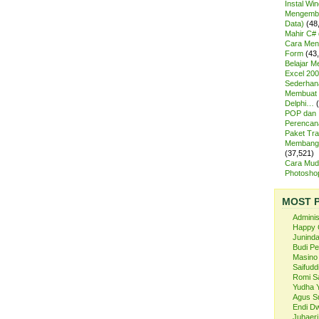
Instal Wi
Mengemba
Data)
(48
Mahir C# 
Cara Meng
Form
(43
Belajar 
Excel 200
Sederhan
Membuat 
Delphi…
POP dan
Perencan
Paket Tra
Membangu
(37,521)
Cara Mud
Photosh
MOST 
Admini
Happy 
Juninda
Budi P
Masino
Saifuddi
Romi S
Yudha 
Agus S
Endi Dw
Juhaeri