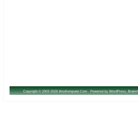
Copyright
© 2003-2026 IlmuKomputer.Com · Powered by
WordPress
,
Brainm