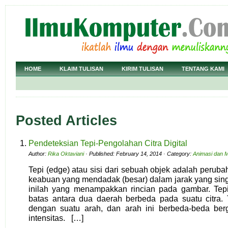
HOME
KLAIM TULISAN
KIRIM TULISAN
TENTANG KAMI
Posted Articles
Pendeteksian Tepi-Pengolahan Citra Digital
Author:
Rika Oktaviani
· Published: February 14, 2014 · Category:
Animasi dan M
Tepi (edge) atau sisi dari sebuah objek adalah perubaha
keabuan yang mendadak (besar) dalam jarak yang sing
inilah yang menampakkan rincian pada gambar. Tepi
batas antara dua daerah berbeda pada suatu citra. T
dengan suatu arah, dan arah ini berbeda-beda be
intensitas. […]