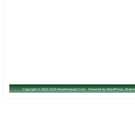
Copyright
© 2003-2026 IlmuKomputer.Com · Powered by
WordPress
,
Brainm