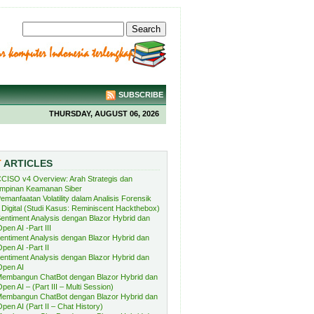
SUBSCRIBE
THURSDAY, AUGUST 06, 2026
T
ARTICLES
CISO v4 Overview: Arah Strategis dan
mpinan Keamanan Siber
emanfaatan Volatility dalam Analisis Forensik
Digital (Studi Kasus: Reminiscent Hackthebox)
entiment Analysis dengan Blazor Hybrid dan
pen AI -Part III
entiment Analysis dengan Blazor Hybrid dan
pen AI -Part II
entiment Analysis dengan Blazor Hybrid dan
Open AI
embangun ChatBot dengan Blazor Hybrid dan
pen AI – (Part III – Multi Session)
embangun ChatBot dengan Blazor Hybrid dan
pen AI (Part II – Chat History)