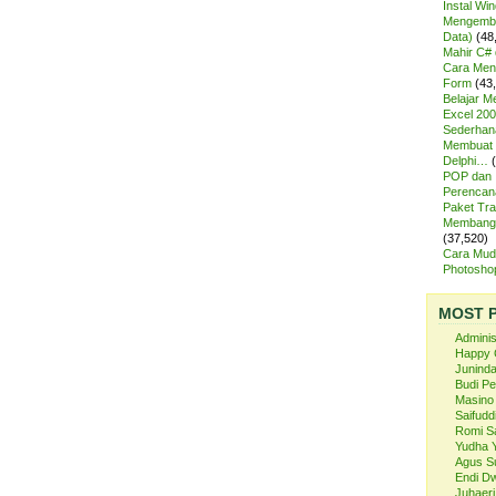
Instal Wi
Mengemba
Data)
(48
Mahir C# 
Cara Meng
Form
(43
Belajar 
Excel 200
Sederhan
Membuat 
Delphi…
POP dan
Perencan
Paket Tra
Membangu
(37,520)
Cara Mud
Photosh
MOST 
Admini
Happy 
Juninda
Budi P
Masino
Saifuddi
Romi S
Yudha 
Agus S
Endi Dw
Juhaeri