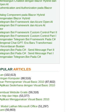
embangun ChatBot dengan Blazor Hybrid dan
Open AI
uthentication and Authorization pada Blazor
ialog Component pada Blazor Hybrid
engenalan Blazor Hybrid
elegram Bot Framework dan Azure Open AI
elegram Bot Framework dan Azure AI
tor
elegram Bot Framework Custom Control Part II
elegram Bot Framework Custom Control Part I
engenalan Telegram Bot Framework Pada C#
engenal Chat GPT: Era Baru Transformasi
 Kecerdasan Buatan
elegram.Bot Pada C# : Send Message Part II
elegram.Bot Pada C# : Send Message Part I
engenalan Telegram.Bot Pada C#
OPULAR
ARTICLES
san
(102,613)
aringan Komputer
(88,516)
sar Pemrograman Visual Basic 2010
(87,602)
plikasi Sederhana dengan Visual Basic 2010
Membuat Website Gratis
(59,318)
 http dan https
(53,377)
plikasi Menggunakan Visual Basic 2010
Modul Latihan Microsoft Office
(51,297)
Kami
(50,803)