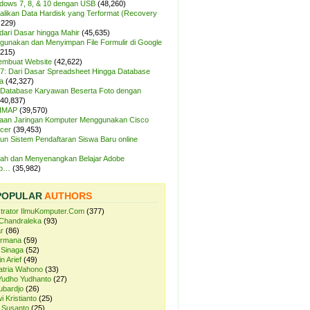
ndows 7, 8, & 10 dengan USB
(48,260)
likan Data Hardisk yang Terformat (Recovery
,229)
dari Dasar hingga Mahir
(45,635)
unakan dan Menyimpan File Formulir di Google
,215)
Membuat Website
(42,622)
7: Dari Dasar Spreadsheet Hingga Database
a
(42,327)
Database Karyawan Beserta Foto dengan
(40,837)
 IMAP
(39,570)
aan Jaringan Komputer Menggunakan Cisco
cer
(39,453)
n Sistem Pendaftaran Siswa Baru online
ah dan Menyenangkan Belajar Adobe
op…
(35,982)
POPULAR
AUTHORS
strator IlmuKomputer.Com
(377)
Chandraleka
(93)
r
(86)
ermana
(59)
 Sinaga
(52)
n Arief
(49)
atria Wahono
(33)
Yudho Yudhanto
(27)
ubardjo
(26)
i Kristianto
(25)
 Susanto
(25)