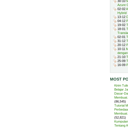
30-10
M
Azure 
02-02
A
Hybrid
13-12
D
04-12
P
19-02
T
18-01
T
Transla
02-01
T
31-12
T
20-12
P
10-11
M
dengan
21-10
T
25-09
T
16-09
P
MOST P
Kirim Tuli
Belajar J
Dasar-Da
Membuat A
(86,545)
Tutorial 
Perbedaan
Membuat A
(52,821)
Kumpulan 
Tentang 