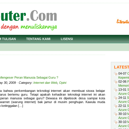
M TULISAN
TENTANG KAMI
LISENSI
LATES
04-07
C
n Mengeser Peran Manusia Sebagai Guru ?
Kepemi
02-06
P
ay 30, 2009 · Category:
Internet dan Web
,
Opini
Memori 
13-01
S
a bahwa perkembangan teknologi internet akan membuat siswa belajar
Azure O
arus bertemu guru. Tetapi apakah kehadiran teknologi internet ini akan
24-11
S
peran manusia sebagai guru? Dewasa ini dipelosok desa sampai kota
Azure O
warnet (warung internet) bak jamur di musim penghujan. Kawula muda
 ketinggalan […]
22-11
S
Azure 
30-10
M
Azure O
30-10
M
Azure O