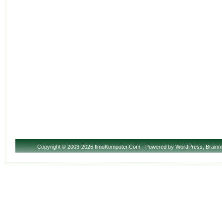
Copyright
© 2003-2026 IlmuKomputer.Com · Powered by
WordPress
,
Brainm