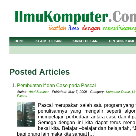
HOME
KLAIM TULISAN
KIRIM TULISAN
TENTANG KAMI
Posted Articles
Pembuatan If dan Case pada Pascal
Author:
Arief Susanto
· Published: May 7, 2009 · Category:
Komputer Dasar
,
Li
Pascal
Pascal merupakan salah satu program yang t
penulisannya yang mengalir seperti algor
mempelajari perbedaan antara case dan if p
Semoga dengan ini kita dapat terus men
bekal kita. Belajar –belajar dan belajarlah, 
bagi orang lain maka kita sangat […]