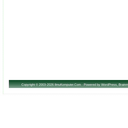
Copyright
© 2003-2026 IlmuKomputer.Com · Powered by
WordPress
,
Brainm