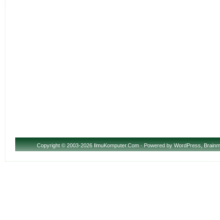
Copyright
© 2003-2026 IlmuKomputer.Com · Powered by
WordPress
,
Brainm