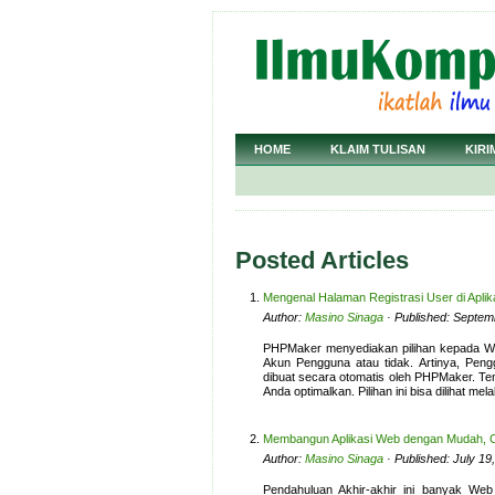
HOME
KLAIM TULISAN
KIRI
Posted Articles
Mengenal Halaman Registrasi User di Apli
Author:
Masino Sinaga
· Published: Septem
PHPMaker menyediakan pilihan kepada We
Akun Pengguna atau tidak. Artinya, Pen
dibuat secara otomatis oleh PHPMaker. Tent
Anda optimalkan. Pilihan ini bisa dilihat mel
Membangun Aplikasi Web dengan Mudah, 
Author:
Masino Sinaga
· Published: July 19
Pendahuluan Akhir-akhir ini banyak We