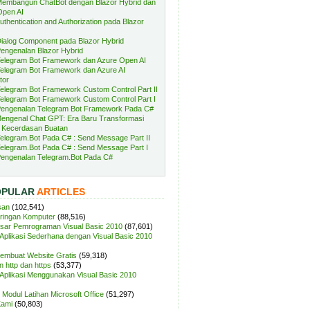
embangun ChatBot dengan Blazor Hybrid dan
Open AI
uthentication and Authorization pada Blazor
ialog Component pada Blazor Hybrid
engenalan Blazor Hybrid
elegram Bot Framework dan Azure Open AI
elegram Bot Framework dan Azure AI
tor
elegram Bot Framework Custom Control Part II
elegram Bot Framework Custom Control Part I
engenalan Telegram Bot Framework Pada C#
engenal Chat GPT: Era Baru Transformasi
 Kecerdasan Buatan
elegram.Bot Pada C# : Send Message Part II
elegram.Bot Pada C# : Send Message Part I
engenalan Telegram.Bot Pada C#
OPULAR
ARTICLES
san
(102,541)
aringan Komputer
(88,516)
sar Pemrograman Visual Basic 2010
(87,601)
plikasi Sederhana dengan Visual Basic 2010
Membuat Website Gratis
(59,318)
 http dan https
(53,377)
plikasi Menggunakan Visual Basic 2010
Modul Latihan Microsoft Office
(51,297)
Kami
(50,803)