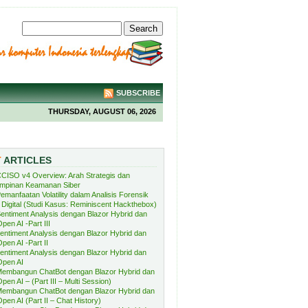
SUBSCRIBE
THURSDAY, AUGUST 06, 2026
T
ARTICLES
CISO v4 Overview: Arah Strategis dan
mpinan Keamanan Siber
emanfaatan Volatility dalam Analisis Forensik
Digital (Studi Kasus: Reminiscent Hackthebox)
entiment Analysis dengan Blazor Hybrid dan
pen AI -Part III
entiment Analysis dengan Blazor Hybrid dan
pen AI -Part II
entiment Analysis dengan Blazor Hybrid dan
Open AI
embangun ChatBot dengan Blazor Hybrid dan
pen AI – (Part III – Multi Session)
embangun ChatBot dengan Blazor Hybrid dan
pen AI (Part II – Chat History)