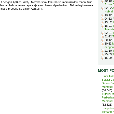
30-10
M
but dengan Aplikasi Web). Mereka tidak tahu harus memulai dari mana, fitur-
Azure 
 dengan hal-hal teknis apa saja yang harus diperhatikan. Belum lagi mereka
02-02
A
ness-process ke dalam Aplikasi […]
Hybrid
13-12
D
04-12
P
19-02
T
18-01
T
Transla
02-01
T
31-12
T
20-12
P
10-11
M
dengan
21-10
T
25-09
T
16-09
P
MOST P
Kirim Tuli
Belajar J
Dasar-Da
Membuat A
(86,545)
Tutorial 
Perbedaan
Membuat A
(52,821)
Kumpulan 
Tentang 