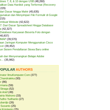
ndows 7, 8, & 10 dengan USB
(48,260)
likan Data Hardisk yang Terformat (Recovery
,229)
dari Dasar hingga Mahir
(45,635)
unakan dan Menyimpan File Formulir di Google
,215)
Membuat Website
(42,622)
7: Dari Dasar Spreadsheet Hingga Database
a
(42,327)
Database Karyawan Beserta Foto dengan
(40,837)
 IMAP
(39,570)
aan Jaringan Komputer Menggunakan Cisco
cer
(39,452)
n Sistem Pendaftaran Siswa Baru online
ah dan Menyenangkan Belajar Adobe
op…
(35,982)
POPULAR
AUTHORS
strator IlmuKomputer.Com
(377)
Chandraleka
(93)
r
(86)
ermana
(59)
 Sinaga
(52)
n Arief
(49)
atria Wahono
(33)
Yudho Yudhanto
(27)
ubardjo
(26)
 Susanto
(25)
i Kristianto
(25)