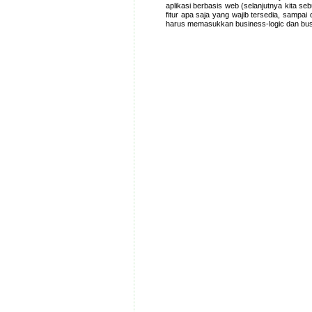
aplikasi berbasis web (selanjutnya kita se
fitur apa saja yang wajib tersedia, sampai
harus memasukkan business-logic dan busi