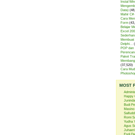
Instal Wi
Mengemba
Data)
(48
Mahir C# 
Cara Meng
Form
(43
Belajar 
Excel 200
Sederhan
Membuat 
Delphi…
POP dan
Perencan
Paket Tra
Membangu
(37,520)
Cara Mud
Photosh
MOST 
Admini
Happy 
Juninda
Budi P
Masino
Saifuddi
Romi S
Yudha 
Agus S
Juhaeri
Endi Dw