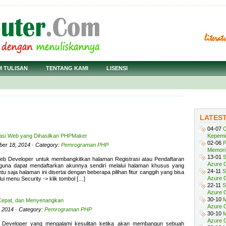
M TULISAN
TENTANG KAMI
LISENSI
LATES
04-07
C
kasi Web yang Dihasilkan PHPMaker
Kepemi
02-06
P
ber 18, 2014 · Category:
Pemrograman PHP
Memori 
13-01
S
b Developer untuk membangkitkan halaman Registrasi atau Pendaftaran
Azure O
gguna dapat mendaftarkan akunnya sendiri melalui halaman khusus yang
24-11
S
u saja halaman ini disertai dengan beberapa pilihan fitur canggih yang bisa
Azure O
alui menu Security -> klik tombol […]
22-11
S
Azure 
30-10
M
Cepat, dan Menyenangkan
Azure O
, 2014 · Category:
Pemrograman PHP
30-10
M
Azure O
b Developer yang mengalami kesulitan ketika akan membangun sebuah