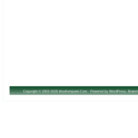
Copyright
© 2003-2026 IlmuKomputer.Com · Powered by
WordPress
,
Brainm