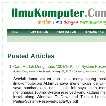
HOME
KLAIM TULISAN
KIRIM TULISAN
TENTANG KAMI
Posted Articles
Cara Mudah Menghapus 100 MB Partisi System Reser
Author:
Dedy Izham
· Published: January 28, 2015 · Category:
Komputer Dasar
,
Setelah lama vakum dan tidak menyumbang hasil 
ilmukomputer.org Akhirnya saya menemukan ide yang
saya sumbangkan. nah…, kali ini saya akan me
menghapus 100mb System reserved yang kadang me
instal ulang Windows 7. Download Tulisan Leng
Partisi-System-Reserved-pada-W7.pdf