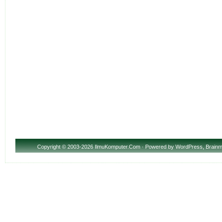
Copyright
© 2003-2026 IlmuKomputer.Com · Powered by
WordPress
,
Brainm