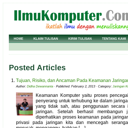
HOME
KLAIM TULISAN
KIRIM TULISAN
TENTANG KAMI
Posted Articles
Tujuan, Risiko, dan Ancaman Pada Keamanan Jaringa
Author:
Didha Dewannanta
· Published: February 2, 2013 · Category:
Jaringan K
Keamanan Komputer yaitu proses pencega
penyerang untuk terhubung ke dalam jaringa
yang tidak sah, atau penggunaan secara i
jaringan. Setelah berhasil membangun j
diperhatikan proses keamanan pada jaringan
privasi pada jaringan kita dan mencegah seranga
merusak, menganggu, bahkan […]