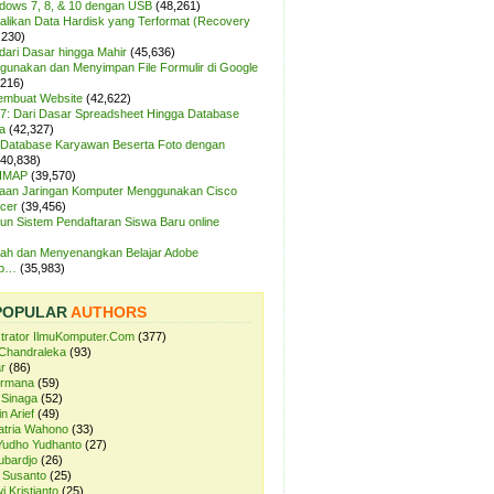
ndows 7, 8, & 10 dengan USB
(48,261)
likan Data Hardisk yang Terformat (Recovery
,230)
dari Dasar hingga Mahir
(45,636)
unakan dan Menyimpan File Formulir di Google
,216)
Membuat Website
(42,622)
7: Dari Dasar Spreadsheet Hingga Database
a
(42,327)
Database Karyawan Beserta Foto dengan
(40,838)
 IMAP
(39,570)
aan Jaringan Komputer Menggunakan Cisco
cer
(39,456)
n Sistem Pendaftaran Siswa Baru online
ah dan Menyenangkan Belajar Adobe
op…
(35,983)
POPULAR
AUTHORS
strator IlmuKomputer.Com
(377)
Chandraleka
(93)
r
(86)
ermana
(59)
 Sinaga
(52)
n Arief
(49)
atria Wahono
(33)
Yudho Yudhanto
(27)
ubardjo
(26)
 Susanto
(25)
i Kristianto
(25)