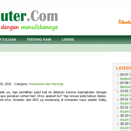
M TULISAN
TENTANG KAMI
LISENSI
LATES
04-07
C
Kepemi
02-06
P
20, 2011 · Category:
Keamanan dan Hacking
Memori 
13-01
S
dis ya, tapi pemilihan judul kali ini didasari karena kejengkelan dengan
Azure O
a gunakan sehari-hari. Virus apakah itu? Yap sesuai judul tulisan diatas,
24-11
S
nti virus Smadav dan AVG yg terpasang di komputer saya adalah Sality,
Azure O
22-11
S
Azure 
30-10
M
Azure O
30-10
M
Azure O