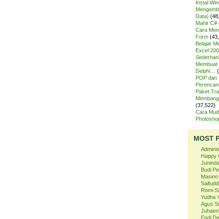
Instal Wi
Mengemba
Data)
(48
Mahir C# 
Cara Meng
Form
(43
Belajar 
Excel 200
Sederhan
Membuat 
Delphi…
POP dan
Perencan
Paket Tra
Membangu
(37,522)
Cara Mud
Photosh
MOST 
Admini
Happy 
Juninda
Budi P
Masino
Saifuddi
Romi S
Yudha 
Agus S
Juhaeri
Endi Dw