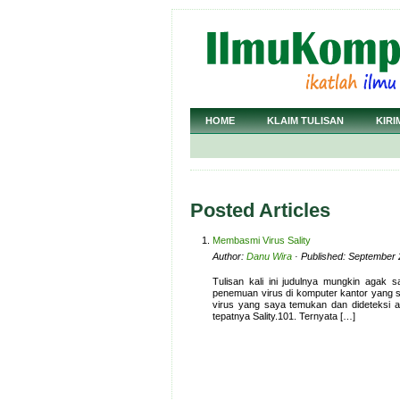
HOME
KLAIM TULISAN
KIRI
Posted Articles
Membasmi Virus Sality
Author:
Danu Wira
· Published: September 
Tulisan kali ini judulnya mungkin agak sa
penemuan virus di komputer kantor yang say
virus yang saya temukan dan dideteksi a
tepatnya Sality.101. Ternyata […]