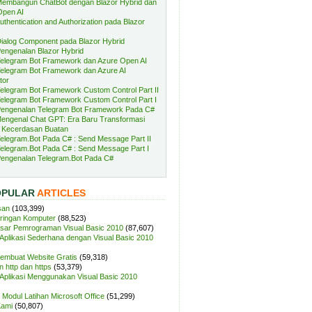
embangun ChatBot dengan Blazor Hybrid dan
Open AI
uthentication and Authorization pada Blazor
ialog Component pada Blazor Hybrid
engenalan Blazor Hybrid
elegram Bot Framework dan Azure Open AI
elegram Bot Framework dan Azure AI
tor
elegram Bot Framework Custom Control Part II
elegram Bot Framework Custom Control Part I
engenalan Telegram Bot Framework Pada C#
engenal Chat GPT: Era Baru Transformasi
 Kecerdasan Buatan
elegram.Bot Pada C# : Send Message Part II
elegram.Bot Pada C# : Send Message Part I
engenalan Telegram.Bot Pada C#
OPULAR
ARTICLES
san
(103,399)
aringan Komputer
(88,523)
sar Pemrograman Visual Basic 2010
(87,607)
plikasi Sederhana dengan Visual Basic 2010
Membuat Website Gratis
(59,318)
 http dan https
(53,379)
plikasi Menggunakan Visual Basic 2010
Modul Latihan Microsoft Office
(51,299)
Kami
(50,807)