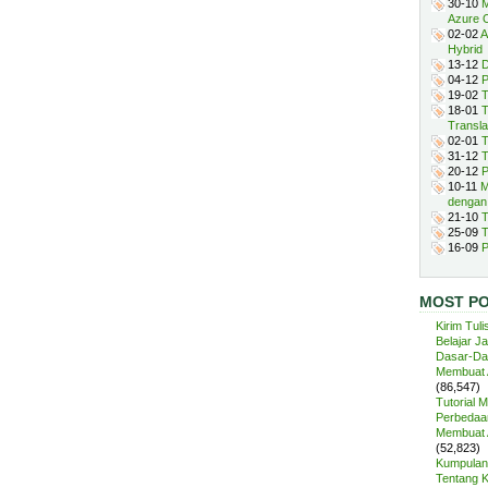
30-10
M
Azure 
02-02
A
Hybrid
13-12
D
04-12
P
19-02
T
18-01
T
Transla
02-01
T
31-12
T
20-12
P
10-11
M
dengan
21-10
T
25-09
T
16-09
P
MOST P
Kirim Tuli
Belajar J
Dasar-Da
Membuat A
(86,547)
Tutorial 
Perbedaan
Membuat A
(52,823)
Kumpulan 
Tentang 