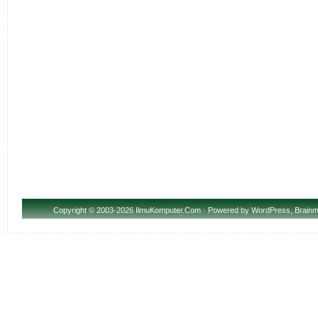
Copyright
© 2003-2026 IlmuKomputer.Com · Powered by
WordPress
,
Brainm