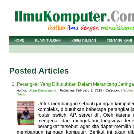
HOME
KLAIM TULISAN
KIRIM TULISAN
TENTANG KAMI
Posted Articles
Perangkat Yang Dibutuhkan Dalam Merancang Jaring
Author:
Didha Dewannanta
· Published: February 2, 2013 · Category:
Hardwar
Dasar
Untuk membangun sebuah jaringan kompute
kompleks, dibutuhkan beberapa perangkat j
router, switch, AP, server dll. Oleh karena 
mengenal dan mengetahui fungsinya terl
perangkat tersebut, agar kita dapat memilih 
membangun jaringan komputer. Berikut ini akan d