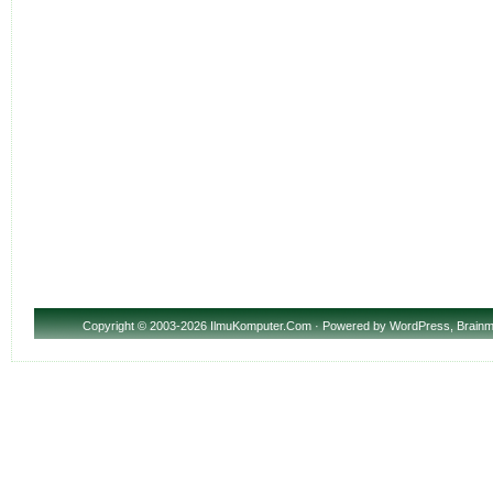
Copyright
© 2003-2026 IlmuKomputer.Com · Powered by
WordPress
,
Brainm