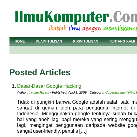
HOME
KLAIM TULISAN
KIRIM TULISAN
TENTANG KAMI
Posted Articles
Dasar-Dasar Google Hacking
Author:
Taufan Riyadi
· Published: April 1, 2009 · Category:
Cyberlaw dan HAKI
,
Tidak di pungkiri bahwa Google adalah salah satu me
sangat di gemari oleh para pengguna internet di
Indonesia. Menggunakan google tentunya sudah bu
hal yang aneh lagi bagi mereka yang sering menggu
lagi, mengingat penggunaan daripada website goog
sangat user-friendly, penulis […]