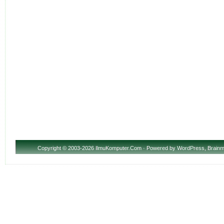
Copyright
© 2003-2026 IlmuKomputer.Com · Powered by
WordPress
,
Brainm