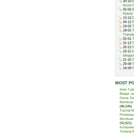
30-10
M
Azure 
02-02
A
Hybrid
13-12
D
04-12
P
19-02
T
18-01
T
Transla
02-01
T
31-12
T
20-12
P
10-11
M
dengan
21-10
T
25-09
T
16-09
P
MOST P
Kirim Tuli
Belajar J
Dasar-Da
Membuat A
(86,545)
Tutorial 
Perbedaan
Membuat A
(52,821)
Kumpulan 
Tentang 