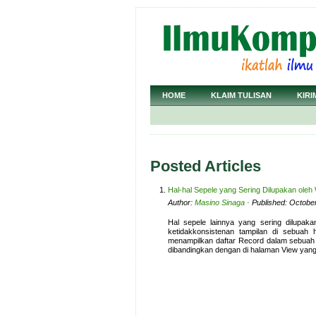
HOME
KLAIM TULISAN
KIRI
Posted Articles
Hal-hal Sepele yang Sering Dilupakan oleh
Author:
Masino Sinaga
· Published: Octobe
Hal sepele lainnya yang sering dilupa
ketidakkonsistenan tampilan di sebuah
menampilkan daftar Record dalam sebuah T
dibandingkan dengan di halaman View yan