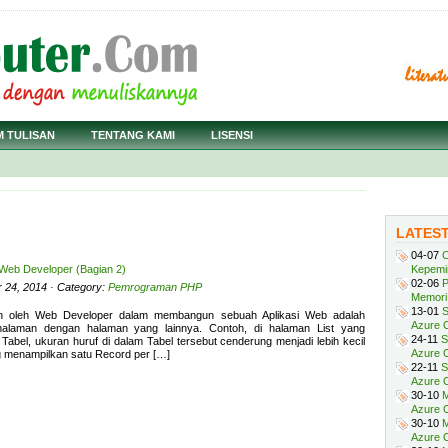
M TULISAN
TENTANG KAMI
LISENSI
LATES
04-07
C
 Web Developer (Bagian 2)
Kepemi
02-06
P
r 24, 2014 · Category:
Pemrograman PHP
Memori 
13-01
S
kan oleh Web Developer dalam membangun sebuah Aplikasi Web adalah
Azure O
 halaman dengan halaman yang lainnya. Contoh, di halaman List yang
24-11
S
abel, ukuran huruf di dalam Tabel tersebut cenderung menjadi lebih kecil
Azure O
g menampilkan satu Record per […]
22-11
S
Azure 
30-10
M
Azure O
30-10
M
Azure O