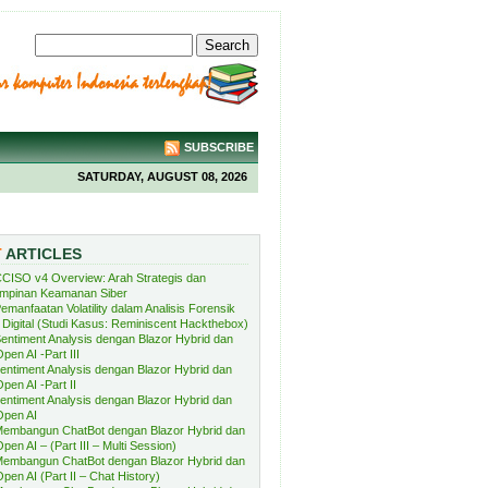
SUBSCRIBE
SATURDAY, AUGUST 08, 2026
T
ARTICLES
CISO v4 Overview: Arah Strategis dan
mpinan Keamanan Siber
emanfaatan Volatility dalam Analisis Forensik
Digital (Studi Kasus: Reminiscent Hackthebox)
entiment Analysis dengan Blazor Hybrid dan
pen AI -Part III
entiment Analysis dengan Blazor Hybrid dan
pen AI -Part II
entiment Analysis dengan Blazor Hybrid dan
Open AI
embangun ChatBot dengan Blazor Hybrid dan
pen AI – (Part III – Multi Session)
embangun ChatBot dengan Blazor Hybrid dan
pen AI (Part II – Chat History)