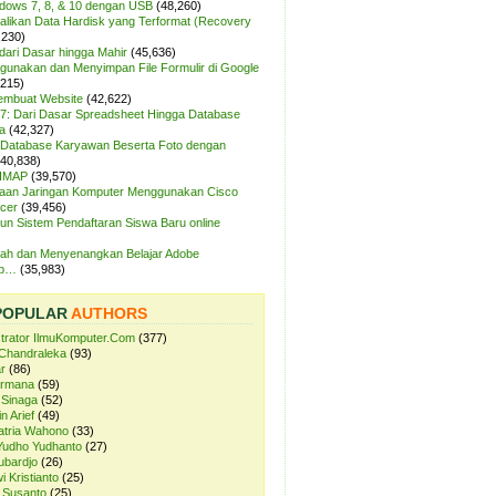
ndows 7, 8, & 10 dengan USB
(48,260)
likan Data Hardisk yang Terformat (Recovery
,230)
dari Dasar hingga Mahir
(45,636)
unakan dan Menyimpan File Formulir di Google
,215)
Membuat Website
(42,622)
7: Dari Dasar Spreadsheet Hingga Database
a
(42,327)
Database Karyawan Beserta Foto dengan
(40,838)
 IMAP
(39,570)
aan Jaringan Komputer Menggunakan Cisco
cer
(39,456)
n Sistem Pendaftaran Siswa Baru online
ah dan Menyenangkan Belajar Adobe
op…
(35,983)
POPULAR
AUTHORS
strator IlmuKomputer.Com
(377)
Chandraleka
(93)
r
(86)
ermana
(59)
 Sinaga
(52)
n Arief
(49)
atria Wahono
(33)
Yudho Yudhanto
(27)
ubardjo
(26)
i Kristianto
(25)
 Susanto
(25)