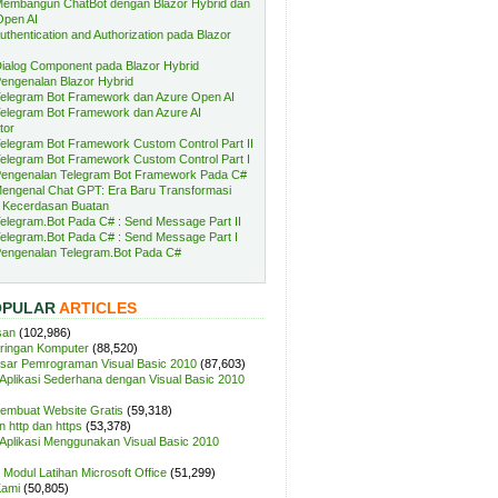
embangun ChatBot dengan Blazor Hybrid dan
Open AI
uthentication and Authorization pada Blazor
ialog Component pada Blazor Hybrid
engenalan Blazor Hybrid
elegram Bot Framework dan Azure Open AI
elegram Bot Framework dan Azure AI
tor
elegram Bot Framework Custom Control Part II
elegram Bot Framework Custom Control Part I
engenalan Telegram Bot Framework Pada C#
engenal Chat GPT: Era Baru Transformasi
 Kecerdasan Buatan
elegram.Bot Pada C# : Send Message Part II
elegram.Bot Pada C# : Send Message Part I
engenalan Telegram.Bot Pada C#
OPULAR
ARTICLES
san
(102,986)
aringan Komputer
(88,520)
sar Pemrograman Visual Basic 2010
(87,603)
plikasi Sederhana dengan Visual Basic 2010
Membuat Website Gratis
(59,318)
 http dan https
(53,378)
plikasi Menggunakan Visual Basic 2010
Modul Latihan Microsoft Office
(51,299)
Kami
(50,805)