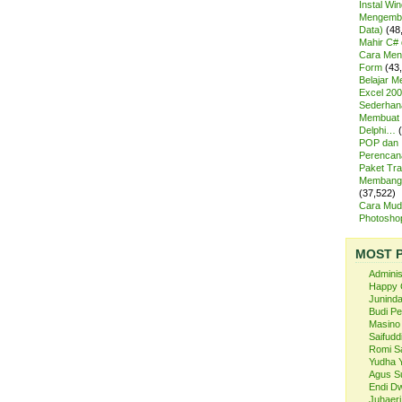
Instal Wi
Mengemba
Data)
(48
Mahir C# 
Cara Meng
Form
(43
Belajar 
Excel 200
Sederhan
Membuat 
Delphi…
POP dan
Perencan
Paket Tra
Membangu
(37,522)
Cara Mud
Photosh
MOST 
Admini
Happy 
Juninda
Budi P
Masino
Saifuddi
Romi S
Yudha 
Agus S
Endi Dw
Juhaeri