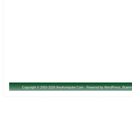
Copyright
© 2003-2026 IlmuKomputer.Com · Powered by
WordPress
,
Brainm