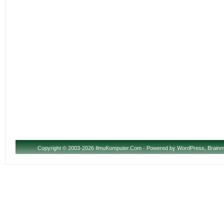
Copyright
© 2003-2026 IlmuKomputer.Com · Powered by
WordPress
,
Brainm