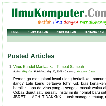
HOME
KLAIM TULISAN
KIRIM TULISAN
TENTANG KAMI
Posted Articles
Virus Bandel Manfaatkan Tempat Sampah
Author:
Rieysha
· Published: May 30, 2009 · Category:
Komputer Dasar
Pernah ga mengalami instal ulang berkali-kali namun v
ilang? Lalu kamu bertanya loh? Kok bias kena-ke
berpikir…apa da virus yang g sengaja masuk waktu ak
Coba2 diurut satu persatu instal ini itu normal baru se
JBRET….. AGH..TIDAKKKK…. task manager tertutup, reg