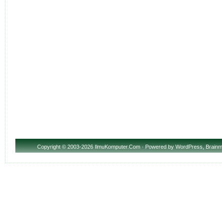
Copyright
© 2003-2026 IlmuKomputer.Com · Powered by
WordPress
,
Brainm