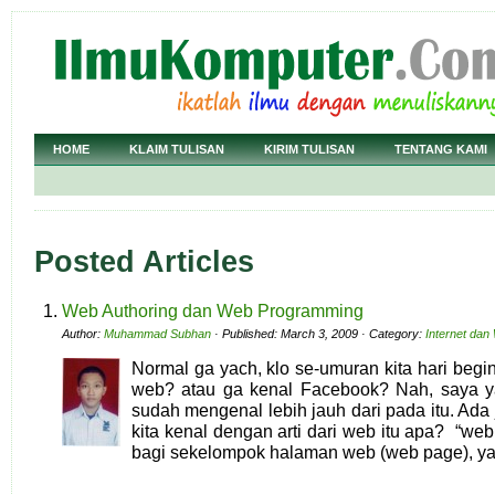
HOME
KLAIM TULISAN
KIRIM TULISAN
TENTANG KAMI
Posted Articles
Web Authoring dan Web Programming
Author:
Muhammad Subhan
· Published: March 3, 2009 · Category:
Internet dan
Normal ga yach, klo se-umuran kita hari beg
web? atau ga kenal Facebook? Nah, saya 
sudah mengenal lebih jauh dari pada itu. Ada
kita kenal dengan arti dari web itu apa? “web 
bagi sekelompok halaman web (web page), 