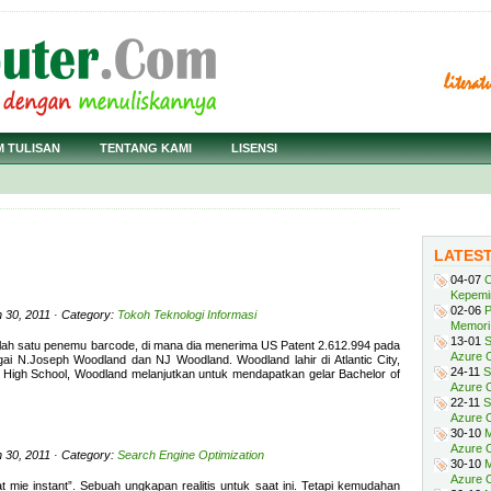
M TULISAN
TENTANG KAMI
LISENSI
LATES
04-07
C
Kepemi
02-06
P
 30, 2011 · Category:
Tokoh Teknologi Informasi
Memori 
13-01
S
alah satu penemu barcode, di mana dia menerima US Patent 2.612.994 pada
Azure O
gai N.Joseph Woodland dan NJ Woodland. Woodland lahir di Atlantic City,
24-11
S
ity High School, Woodland melanjutkan untuk mendapatkan gelar Bachelor of
Azure O
22-11
S
Azure 
30-10
M
Azure O
 30, 2011 · Category:
Search Engine Optimization
30-10
M
Azure O
ie instant”. Sebuah ungkapan realitis untuk saat ini. Tetapi kemudahan