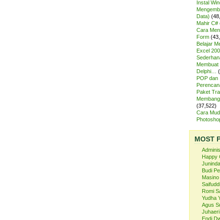
Instal Wi
Mengemba
Data)
(48
Mahir C# 
Cara Meng
Form
(43
Belajar 
Excel 200
Sederhan
Membuat 
Delphi…
POP dan
Perencan
Paket Tra
Membangu
(37,522)
Cara Mud
Photosh
MOST 
Admini
Happy 
Juninda
Budi P
Masino
Saifuddi
Romi S
Yudha 
Agus S
Juhaeri
Endi Dw