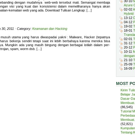
30-10
M
sebanding dengan mudahnya web-web tersebut mati. Semangat membaja
Azure 
dengan visi yang kuat dan konsistensi dalam memeliharanya hanya akan
02-02
A
atian-kematian web yang ada. Download Tulisan Lengkap: […]
Hybrid
13-12
D
04-12
P
19-02
T
 30, 2011 · Category:
Keamanan dan Hacking
18-01
T
Transla
 musuh utama yang harus diwaspadai yakni : Malware, Hacker (tepatnya
02-01
T
harus bekerja sendiri tetapi saat ini lebih berbahaya karena mereka bisa
31-12
T
a. Mungkin ada yang masih bingung dengan berbagai istilah dalam per-
20-12
P
 trojan, spam, worm dsb. […]
10-11
M
dengan
21-10
T
25-09
T
16-09
P
MOST P
Kirim Tuli
Belajar J
Dasar-Da
Membuat A
(86,545)
Tutorial 
Perbedaan
Membuat A
(52,821)
Kumpulan 
Tentang 