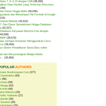
ndows 7, 8, & 10 dengan USB
(48,260)
likan Data Hardisk yang Terformat (Recovery
,230)
dari Dasar hingga Mahir
(45,636)
unakan dan Menyimpan File Formulir di Google
,215)
Membuat Website
(42,622)
7: Dari Dasar Spreadsheet Hingga Database
a
(42,327)
Database Karyawan Beserta Foto dengan
(40,838)
 IMAP
(39,570)
aan Jaringan Komputer Menggunakan Cisco
cer
(39,454)
n Sistem Pendaftaran Siswa Baru online
ah dan Menyenangkan Belajar Adobe
op…
(35,983)
POPULAR
AUTHORS
strator IlmuKomputer.Com
(377)
Chandraleka
(93)
r
(86)
ermana
(59)
 Sinaga
(52)
n Arief
(49)
atria Wahono
(33)
Yudho Yudhanto
(27)
ubardjo
(26)
 Susanto
(25)
i Kristianto
(25)