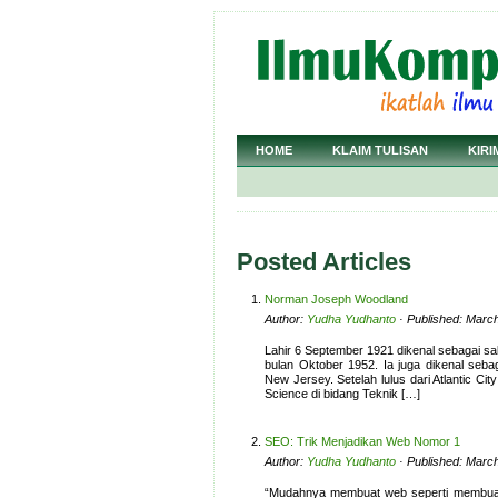
HOME
KLAIM TULISAN
KIRI
Posted Articles
Norman Joseph Woodland
Author:
Yudha Yudhanto
· Published: March
Lahir 6 September 1921 dikenal sebagai s
bulan Oktober 1952. Ia juga dikenal seba
New Jersey. Setelah lulus dari Atlantic C
Science di bidang Teknik […]
SEO: Trik Menjadikan Web Nomor 1
Author:
Yudha Yudhanto
· Published: March
“Mudahnya membuat web seperti membuat m