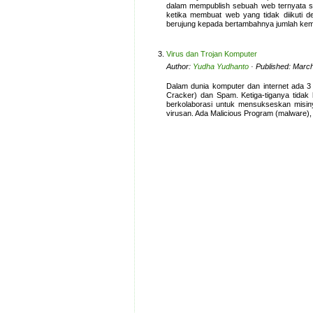
dalam mempublish sebuah web ternyata 
ketika membuat web yang tidak diikuti 
berujung kepada bertambahnya jumlah kem
Virus dan Trojan Komputer
Author:
Yudha Yudhanto
· Published: March
Dalam dunia komputer dan internet ada 3
Cracker) dan Spam. Ketiga-tiganya tidak 
berkolaborasi untuk mensukseskan misiny
virusan. Ada Malicious Program (malware),