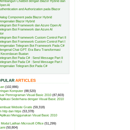
embangun ChatBot dengan Blazor Hybrid dan
Open AI
uthentication and Authorization pada Blazor
ialog Component pada Blazor Hybrid
engenalan Blazor Hybrid
elegram Bot Framework dan Azure Open AI
elegram Bot Framework dan Azure AI
tor
elegram Bot Framework Custom Control Part II
elegram Bot Framework Custom Control Part I
engenalan Telegram Bot Framework Pada C#
engenal Chat GPT: Era Baru Transformasi
 Kecerdasan Buatan
elegram.Bot Pada C# : Send Message Part II
elegram.Bot Pada C# : Send Message Part I
engenalan Telegram.Bot Pada C#
OPULAR
ARTICLES
san
(102,886)
aringan Komputer
(88,520)
sar Pemrograman Visual Basic 2010
(87,603)
plikasi Sederhana dengan Visual Basic 2010
Membuat Website Gratis
(59,318)
 http dan https
(53,378)
plikasi Menggunakan Visual Basic 2010
Modul Latihan Microsoft Office
(51,299)
Kami
(50,804)