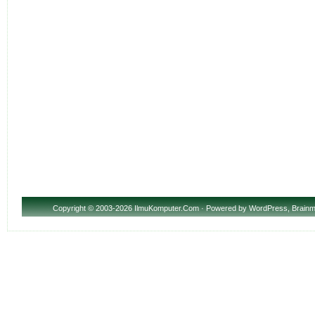
Copyright
© 2003-2026 IlmuKomputer.Com · Powered by
WordPress
,
Brainm