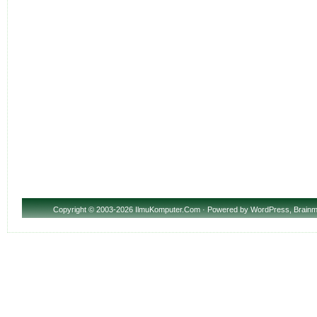
Copyright
© 2003-2026 IlmuKomputer.Com · Powered by
WordPress
,
Brainm