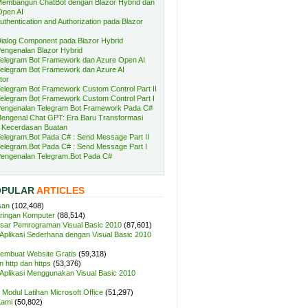
embangun ChatBot dengan Blazor Hybrid dan
Open AI
uthentication and Authorization pada Blazor
ialog Component pada Blazor Hybrid
engenalan Blazor Hybrid
elegram Bot Framework dan Azure Open AI
elegram Bot Framework dan Azure AI
tor
elegram Bot Framework Custom Control Part II
elegram Bot Framework Custom Control Part I
engenalan Telegram Bot Framework Pada C#
engenal Chat GPT: Era Baru Transformasi
 Kecerdasan Buatan
elegram.Bot Pada C# : Send Message Part II
elegram.Bot Pada C# : Send Message Part I
engenalan Telegram.Bot Pada C#
OPULAR
ARTICLES
san
(102,408)
aringan Komputer
(88,514)
sar Pemrograman Visual Basic 2010
(87,601)
plikasi Sederhana dengan Visual Basic 2010
Membuat Website Gratis
(59,318)
 http dan https
(53,376)
plikasi Menggunakan Visual Basic 2010
Modul Latihan Microsoft Office
(51,297)
Kami
(50,802)