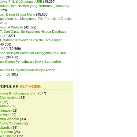
ndows 7, 8, & 10 dengan USB
(48,260)
likan Data Hardisk yang Terformat (Recovery
,229)
dari Dasar hingga Mahir
(45,635)
unakan dan Menyimpan File Formulir di Google
,215)
Membuat Website
(42,622)
7: Dari Dasar Spreadsheet Hingga Database
a
(42,327)
Database Karyawan Beserta Foto dengan
(40,836)
 IMAP
(39,569)
aan Jaringan Komputer Menggunakan Cisco
cer
(39,450)
n Sistem Pendaftaran Siswa Baru online
ah dan Menyenangkan Belajar Adobe
op…
(35,981)
POPULAR
AUTHORS
strator IlmuKomputer.Com
(377)
Chandraleka
(93)
r
(86)
ermana
(59)
 Sinaga
(52)
n Arief
(49)
atria Wahono
(33)
Yudho Yudhanto
(27)
ubardjo
(26)
 Susanto
(25)
i Kristianto
(25)