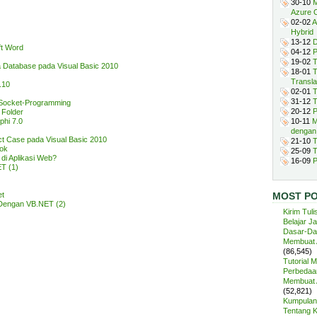
30-10
M
Azure 
02-02
A
Hybrid
13-12
D
t Word
04-12
P
19-02
T
 Database pada Visual Basic 2010
18-01
T
Transla
.10
02-01
T
31-12
T
 Socket-Programming
20-12
P
 Folder
phi 7.0
10-11
M
dengan
ct Case pada Visual Basic 2010
21-10
T
ook
25-09
T
i Aplikasi Web?
16-09
P
T (1)
et
MOST P
 Dengan VB.NET (2)
Kirim Tuli
Belajar J
Dasar-Da
Membuat A
(86,545)
Tutorial 
Perbedaan
Membuat A
(52,821)
Kumpulan 
Tentang 