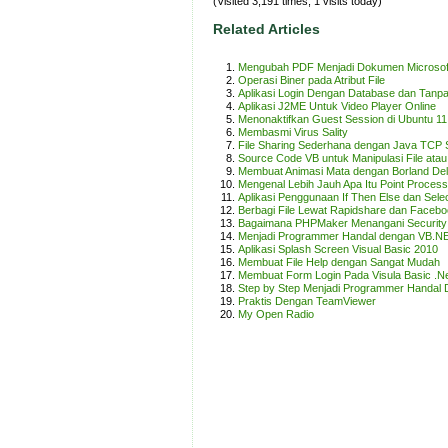
(Visited 3,191 times, 1 visits today)
Related Articles
Mengubah PDF Menjadi Dokumen Microsof
Operasi Biner pada Atribut File
Aplikasi Login Dengan Database dan Tanpa
Aplikasi J2ME Untuk Video Player Online
Menonaktifkan Guest Session di Ubuntu 11
Membasmi Virus Sality
File Sharing Sederhana dengan Java TCP
Source Code VB untuk Manipulasi File atau
Membuat Animasi Mata dengan Borland Del
Mengenal Lebih Jauh Apa Itu Point Process
Aplikasi Penggunaan If Then Else dan Sele
Berbagi File Lewat Rapidshare dan Faceb
Bagaimana PHPMaker Menangani Security d
Menjadi Programmer Handal dengan VB.NE
Aplikasi Splash Screen Visual Basic 2010
Membuat File Help dengan Sangat Mudah
Membuat Form Login Pada Visula Basic .N
Step by Step Menjadi Programmer Handal
Praktis Dengan TeamViewer
My Open Radio