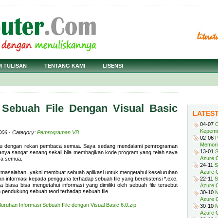
M TULISAN
TENTANG KAMI
LISENSI
 Sebuah File Dengan Visual Basic
LATES
04-07
C
Kepemi
006 · Category:
Pemrograman VB
02-06
P
Memori 
 ilmu dengan rekan pembaca semua. Saya sedang mendalami pemrograman
13-01
S
sanya sangat senang sekali bila membagikan kode program yang telah saya
Azure O
ca semua.
24-11
S
Azure O
permasalahan, yakni membuat sebuah aplikasi untuk mengetahui keseluruhan
ikan informasi kepada pengguna terhadap sebuah file yang berekstensi *.exe,
22-11
S
na biasa bisa mengetahui informasi yang dimiliki oleh sebuah file tersebut
Azure 
 pendukung sebuah teori terhadap sebuah file.
30-10
M
Azure O
ruhan Informasi Sebuah File dengan Visual Basic 6.0.zip
30-10
M
Azure O