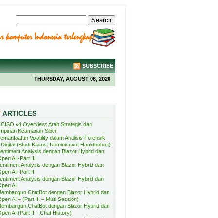
SUBSCRIBE
THURSDAY, AUGUST 06, 2026
T
ARTICLES
CISO v4 Overview: Arah Strategis dan
mpinan Keamanan Siber
emanfaatan Volatility dalam Analisis Forensik
Digital (Studi Kasus: Reminiscent Hackthebox)
entiment Analysis dengan Blazor Hybrid dan
pen AI -Part III
entiment Analysis dengan Blazor Hybrid dan
pen AI -Part II
entiment Analysis dengan Blazor Hybrid dan
Open AI
embangun ChatBot dengan Blazor Hybrid dan
pen AI – (Part III – Multi Session)
embangun ChatBot dengan Blazor Hybrid dan
pen AI (Part II – Chat History)