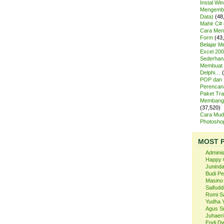
Instal Wi
Mengemba
Data)
(48
Mahir C# 
Cara Meng
Form
(43
Belajar 
Excel 200
Sederhan
Membuat 
Delphi…
POP dan
Perencan
Paket Tra
Membangu
(37,520)
Cara Mud
Photosh
MOST 
Admini
Happy 
Juninda
Budi P
Masino
Saifuddi
Romi S
Yudha 
Agus S
Juhaeri
Endi Dw