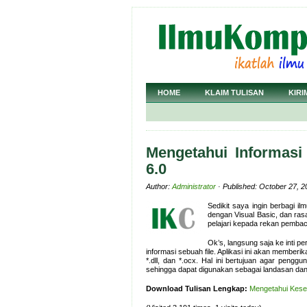
HOME
KLAIM TULISAN
KIRI
Mengetahui Informasi
6.0
Author:
Administrator
· Published: October 27, 2
Sedikit saya ingin berbagi
dengan Visual Basic, dan ra
pelajari kepada rekan pemba
Ok’s, langsung saja ke inti 
informasi sebuah file. Aplikasi ini akan member
*.dll, dan *.ocx. Hal ini bertujuan agar penggu
sehingga dapat digunakan sebagai landasan dan
Download Tulisan Lengkap:
Mengetahui Keselu