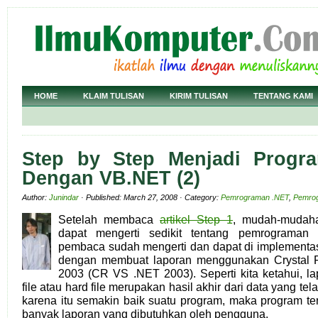
HOME
KLAIM TULISAN
KIRIM TULISAN
TENTANG KAMI
Step by Step Menjadi Progr
Dengan VB.NET (2)
Author:
Junindar
· Published: March 27, 2008 · Category:
Pemrograman .NET
,
Pemro
Setelah membaca
artikel Step 1
, mudah-mudah
dapat mengerti sedikit tentang pemrograman 
pembaca sudah mengerti dan dapat di implementasi
dengan membuat laporan menggunakan Crystal Re
2003 (CR VS .NET 2003). Seperti kita ketahui, la
file atau hard file merupakan hasil akhir dari data yang tela
karena itu semakin baik suatu program, maka program t
banyak laporan yang dibutuhkan oleh pengguna.