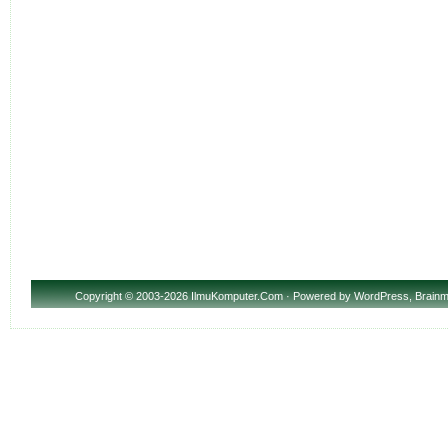
Copyright
© 2003-2026 IlmuKomputer.Com · Powered by
WordPress
,
Brainm