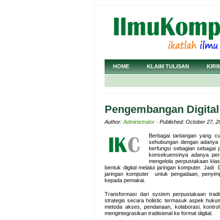
HOME
KLAIM TULISAN
KIRI
Pengembangan Digital 
Author:
Administrator
· Published: October 27, 2
Berbagai tantangan yang c
sehubungan dengan adanya s
berfungsi sebagian sebagai p
konsekuensinya adanya perce
mengelola perpustakaan klas
bentuk digital melalui jaringan komputer. Jad
jaringan komputer untuk pengadaan, penyimpa
kepada pemakai.
Transformasi dari system perpustakaan tradis
strategis secara holistic termasuk aspek hukum 
metoda akses, pendanaan, kolaborasi, kontro
mengintegrasikan tradisional ke format digital.