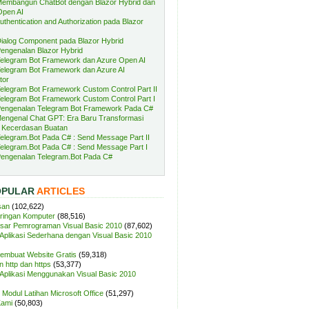
embangun ChatBot dengan Blazor Hybrid dan
Open AI
uthentication and Authorization pada Blazor
ialog Component pada Blazor Hybrid
engenalan Blazor Hybrid
elegram Bot Framework dan Azure Open AI
elegram Bot Framework dan Azure AI
tor
elegram Bot Framework Custom Control Part II
elegram Bot Framework Custom Control Part I
engenalan Telegram Bot Framework Pada C#
engenal Chat GPT: Era Baru Transformasi
 Kecerdasan Buatan
elegram.Bot Pada C# : Send Message Part II
elegram.Bot Pada C# : Send Message Part I
engenalan Telegram.Bot Pada C#
OPULAR
ARTICLES
san
(102,622)
aringan Komputer
(88,516)
sar Pemrograman Visual Basic 2010
(87,602)
plikasi Sederhana dengan Visual Basic 2010
Membuat Website Gratis
(59,318)
 http dan https
(53,377)
plikasi Menggunakan Visual Basic 2010
Modul Latihan Microsoft Office
(51,297)
Kami
(50,803)