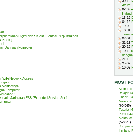
30-10
M
Azure 
02-02
A
Hybrid
13-12
D
04-12
P
19-02
T
18-01
T
aan
Transla
Perpustakaan Digital dan Sistem Otomasi Perpustakaan
02-01
T
i Hash )
31-12
T
ell
20-12
P
nan Jaringan Komputer
10-11
M
dengan
21-10
T
25-09
T
16-09
P
ur WiFi Network Access
MOST P
ringan
a Manfaatnya
Kirim Tuli
gan Komputer
Belajar J
 Wireshark
Dasar-Da
ew pada Jarinagan ESS (Extended Service Set )
Membuat A
Komputer
(86,545)
Tutorial 
Perbedaan
Membuat A
(52,821)
Kumpulan 
Tentang 