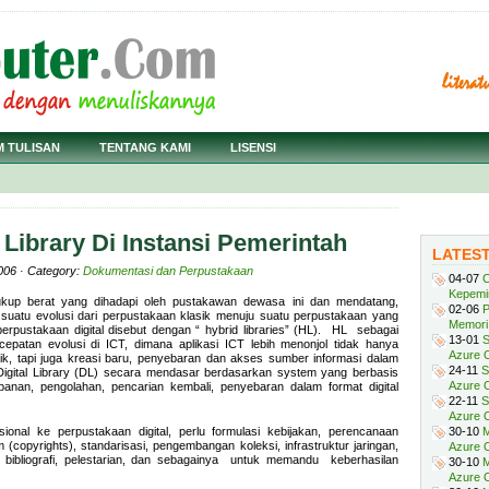
M TULISAN
TENTANG KAMI
LISENSI
Library Di Instansi Pemerintah
LATES
006 · Category:
Dokumentasi dan Perpustakaan
04-07
C
Kepemi
ukup berat yang dihadapi oleh pustakawan dewasa ini dan mendatang,
02-06
P
uatu evolusi dari perpustakaan klasik menuju suatu perpustakaan yang
Memori 
erpustakaan digital disebut dengan “ hybrid libraries” (HL). HL sebagai
13-01
S
patan evolusi di ICT, dimana aplikasi ICT lebih menonjol tidak hanya
Azure O
ik, tapi juga kreasi baru, penyebaran dan akses sumber informasi dalam
24-11
S
i Digital Library (DL) secara mendasar berdasarkan system yang berbasis
Azure O
nan, pengolahan, pencarian kembali, penyebaran dalam format digital
22-11
S
Azure 
ional ke perpustakaan digital, perlu formulasi kebijakan, perencanaan
30-10
M
(copyrights), standarisasi, pengembangan koleksi, infrastruktur jaringan,
Azure O
l bibliografi, pelestarian, dan sebagainya untuk memandu keberhasilan
30-10
M
Azure O