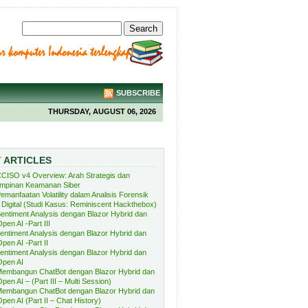
SUBSCRIBE
THURSDAY, AUGUST 06, 2026
T
ARTICLES
CISO v4 Overview: Arah Strategis dan
mpinan Keamanan Siber
emanfaatan Volatility dalam Analisis Forensik
Digital (Studi Kasus: Reminiscent Hackthebox)
entiment Analysis dengan Blazor Hybrid dan
pen AI -Part III
entiment Analysis dengan Blazor Hybrid dan
pen AI -Part II
entiment Analysis dengan Blazor Hybrid dan
Open AI
embangun ChatBot dengan Blazor Hybrid dan
pen AI – (Part III – Multi Session)
embangun ChatBot dengan Blazor Hybrid dan
pen AI (Part II – Chat History)