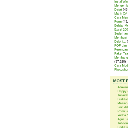
Instal Wi
Mengemba
Data)
(48
Mahir C# 
Cara Meng
Form
(43
Belajar 
Excel 200
Sederhan
Membuat 
Delphi…
POP dan
Perencan
Paket Tra
Membangu
(37,520)
Cara Mud
Photosh
MOST 
Admini
Happy 
Juninda
Budi P
Masino
Saifuddi
Romi S
Yudha 
Agus S
Juhaeri
Endi Dw