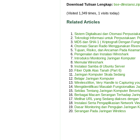
Download Tulisan Lengkap:
bse-dlinstansi.zip
(Visited 1,349 times, 1 visits today)
Related Articles
Sistem Digitalisasi dan Otomasi Perpustak
Teknologi Informasi untuk Perpustakaan: 
MD5 dan SHA-1 ( Kriptografi Dengan Fungs
Otomasi Siaran Radio Menggunakan Rivend
Tujuan, Risiko, dan Ancaman Pada Keama
Pengenalan dan Instalasi Wireshark
Introduksi Monitoring Jaringan Komputer
Memulai Wireshark
Instalasi Samba di Ubuntu Server
Fiber Optik Atas Tanah (Part 6)
Jaringan Komputer Skala Sedang
Belajar Jaringan Komputer
WirelessMon, Very Handle to Capturing yo
Mengidentifikasi Masalah Fungsionalitas Ja
Sekilas Tentang Jaringan Komputer Besert
Berbagai Macam Serangan Terhadap Jarin
Melihat URL yang Sedang diakses dengan
Instalasi Serta Pengaplikasian Network Vi
Dasar Monitoring dan Pengujian Jaringan 
Serangan Pada Jaringan Wireless