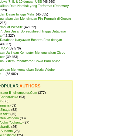
ndows 7, 8, & 10 dengan USB
(48,260)
likan Data Hardisk yang Terformat (Recovery
,229)
dari Dasar hingga Mahir
(45,635)
unakan dan Menyimpan File Formulir di Google
,215)
Membuat Website
(42,622)
7: Dari Dasar Spreadsheet Hingga Database
a
(42,327)
Database Karyawan Beserta Foto dengan
(40,837)
 IMAP
(39,570)
aan Jaringan Komputer Menggunakan Cisco
cer
(39,453)
n Sistem Pendaftaran Siswa Baru online
ah dan Menyenangkan Belajar Adobe
op…
(35,982)
POPULAR
AUTHORS
strator IlmuKomputer.Com
(377)
Chandraleka
(93)
r
(86)
ermana
(59)
 Sinaga
(52)
n Arief
(49)
atria Wahono
(33)
Yudho Yudhanto
(27)
ubardjo
(26)
 Susanto
(25)
i Kristianto
(25)