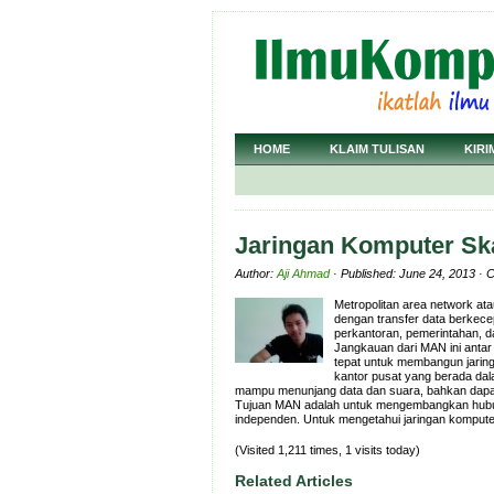
HOME
KLAIM TULISAN
KIRI
Jaringan Komputer Sk
Author:
Aji Ahmad
· Published: June 24, 2013 · 
Metropolitan area network at
dengan transfer data berkece
perkantoran, pemerintahan, 
Jangkauan dari MAN ini anta
tepat untuk membangun jaringa
kantor pusat yang berada da
mampu menunjang data dan suara, bahkan dapat 
Tujuan MAN adalah untuk mengembangkan hubu
independen. Untuk mengetahui jaringan komputer
(Visited 1,211 times, 1 visits today)
Related Articles