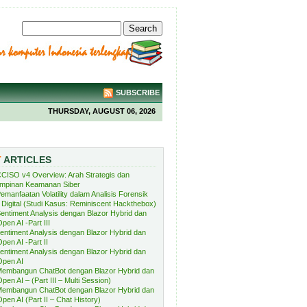
SUBSCRIBE
THURSDAY, AUGUST 06, 2026
T
ARTICLES
CISO v4 Overview: Arah Strategis dan
mpinan Keamanan Siber
emanfaatan Volatility dalam Analisis Forensik
Digital (Studi Kasus: Reminiscent Hackthebox)
entiment Analysis dengan Blazor Hybrid dan
pen AI -Part III
entiment Analysis dengan Blazor Hybrid dan
pen AI -Part II
entiment Analysis dengan Blazor Hybrid dan
Open AI
embangun ChatBot dengan Blazor Hybrid dan
pen AI – (Part III – Multi Session)
embangun ChatBot dengan Blazor Hybrid dan
pen AI (Part II – Chat History)