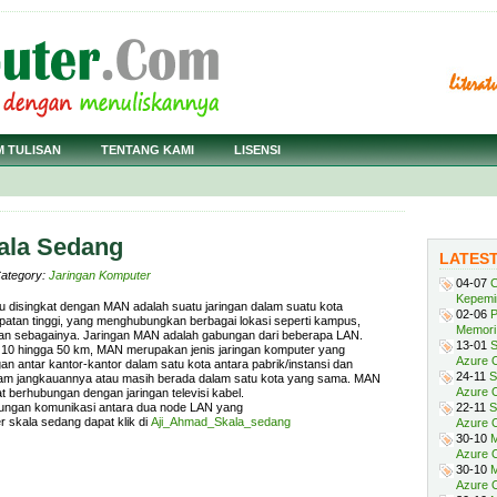
M TULISAN
TENTANG KAMI
LISENSI
ala Sedang
LATES
Category:
Jaringan Komputer
04-07
C
Kepemi
au disingkat dengan MAN adalah suatu jaringan dalam suatu kota
02-06
P
patan tinggi, yang menghubungkan berbagai lokasi seperti kampus,
Memori 
dan sebagainya. Jaringan MAN adalah gabungan dari beberapa LAN.
13-01
S
r 10 hingga 50 km, MAN merupakan jenis jaringan komputer yang
Azure O
n antar kantor-kantor dalam satu kota antara pabrik/instansi dan
24-11
S
lam jangkauannya atau masih berada dalam satu kota yang sama. MAN
Azure O
berhubungan dengan jaringan televisi kabel.
ngan komunikasi antara dua node LAN yang
22-11
S
 skala sedang dapat klik di
Aji_Ahmad_Skala_sedang
Azure 
30-10
M
Azure O
30-10
M
Azure O