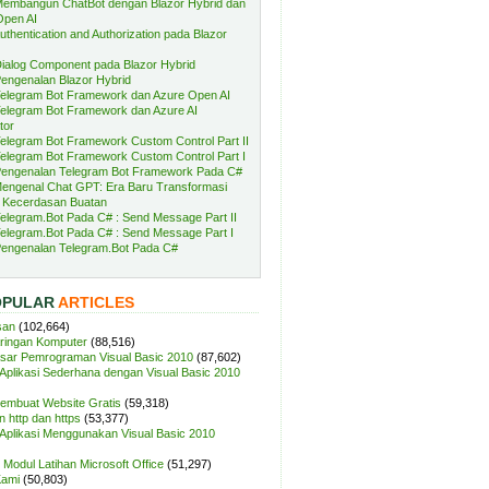
embangun ChatBot dengan Blazor Hybrid dan
Open AI
uthentication and Authorization pada Blazor
ialog Component pada Blazor Hybrid
engenalan Blazor Hybrid
elegram Bot Framework dan Azure Open AI
elegram Bot Framework dan Azure AI
tor
elegram Bot Framework Custom Control Part II
elegram Bot Framework Custom Control Part I
engenalan Telegram Bot Framework Pada C#
engenal Chat GPT: Era Baru Transformasi
 Kecerdasan Buatan
elegram.Bot Pada C# : Send Message Part II
elegram.Bot Pada C# : Send Message Part I
engenalan Telegram.Bot Pada C#
OPULAR
ARTICLES
san
(102,664)
aringan Komputer
(88,516)
sar Pemrograman Visual Basic 2010
(87,602)
plikasi Sederhana dengan Visual Basic 2010
Membuat Website Gratis
(59,318)
 http dan https
(53,377)
plikasi Menggunakan Visual Basic 2010
Modul Latihan Microsoft Office
(51,297)
Kami
(50,803)