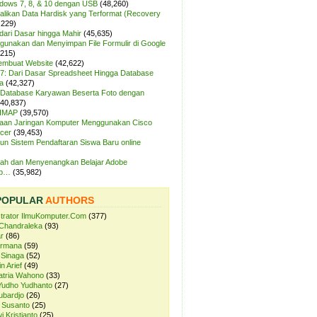
ndows 7, 8, & 10 dengan USB
(48,260)
likan Data Hardisk yang Terformat (Recovery
,229)
dari Dasar hingga Mahir
(45,635)
unakan dan Menyimpan File Formulir di Google
,215)
Membuat Website
(42,622)
7: Dari Dasar Spreadsheet Hingga Database
a
(42,327)
Database Karyawan Beserta Foto dengan
(40,837)
 IMAP
(39,570)
aan Jaringan Komputer Menggunakan Cisco
cer
(39,453)
n Sistem Pendaftaran Siswa Baru online
ah dan Menyenangkan Belajar Adobe
op…
(35,982)
POPULAR
AUTHORS
strator IlmuKomputer.Com
(377)
Chandraleka
(93)
r
(86)
ermana
(59)
 Sinaga
(52)
n Arief
(49)
atria Wahono
(33)
Yudho Yudhanto
(27)
ubardjo
(26)
 Susanto
(25)
i Kristianto
(25)