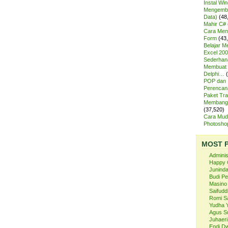
Instal Wi
Mengemba
Data)
(48
Mahir C# 
Cara Meng
Form
(43
Belajar 
Excel 200
Sederhan
Membuat 
Delphi…
POP dan
Perencan
Paket Tra
Membangu
(37,520)
Cara Mud
Photosh
MOST 
Admini
Happy 
Juninda
Budi P
Masino
Saifuddi
Romi S
Yudha 
Agus S
Juhaeri
Endi Dw