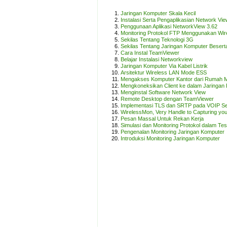
Jaringan Komputer Skala Kecil
Instalasi Serta Pengaplikasian Network Vi
Penggunaan Aplikasi NetworkView 3.62
Monitoring Protokol FTP Menggunakan Wir
Sekilas Tentang Teknologi 3G
Sekilas Tentang Jaringan Komputer Besert
Cara Instal TeamViewer
Belajar Instalasi Networkview
Jaringan Komputer Via Kabel Listrik
Arsitektur Wireless LAN Mode ESS
Mengakses Komputer Kantor dari Rumah
Mengkoneksikan Client ke dalam Jaringan 
Menginstal Software Network View
Remote Desktop dengan TeamViewer
Implementasi TLS dan SRTP pada VOIP Se
WirelessMon, Very Handle to Capturing yo
Pesan Massal Untuk Rekan Kerja
Simulasi dan Monitoring Protokol dalam Te
Pengenalan Monitoring Jaringan Komputer
Introduksi Monitoring Jaringan Komputer