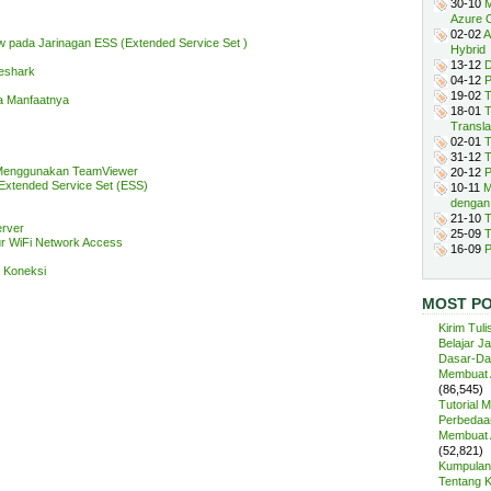
30-10
M
Azure 
02-02
A
ew pada Jarinagan ESS (Extended Service Set )
Hybrid
13-12
D
eshark
04-12
P
19-02
T
a Manfaatnya
18-01
T
Transla
02-01
T
31-12
T
 Menggunakan TeamViewer
20-12
P
Extended Service Set (ESS)
10-11
M
dengan
21-10
T
rver
25-09
T
ur WiFi Network Access
16-09
P
s Koneksi
MOST P
Kirim Tuli
Belajar J
Dasar-Da
Membuat A
(86,545)
Tutorial 
Perbedaan
Membuat A
(52,821)
Kumpulan 
Tentang 