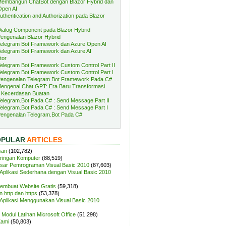
embangun ChatBot dengan Blazor Hybrid dan
Open AI
uthentication and Authorization pada Blazor
ialog Component pada Blazor Hybrid
engenalan Blazor Hybrid
elegram Bot Framework dan Azure Open AI
elegram Bot Framework dan Azure AI
tor
elegram Bot Framework Custom Control Part II
elegram Bot Framework Custom Control Part I
engenalan Telegram Bot Framework Pada C#
engenal Chat GPT: Era Baru Transformasi
 Kecerdasan Buatan
elegram.Bot Pada C# : Send Message Part II
elegram.Bot Pada C# : Send Message Part I
engenalan Telegram.Bot Pada C#
OPULAR
ARTICLES
san
(102,782)
aringan Komputer
(88,519)
sar Pemrograman Visual Basic 2010
(87,603)
plikasi Sederhana dengan Visual Basic 2010
Membuat Website Gratis
(59,318)
 http dan https
(53,378)
plikasi Menggunakan Visual Basic 2010
Modul Latihan Microsoft Office
(51,298)
Kami
(50,803)