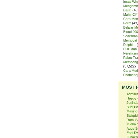
Instal Wi
Mengemba
Data)
(48
Mahir C# 
Cara Meng
Form
(43
Belajar 
Excel 200
Sederhan
Membuat 
Delphi…
POP dan
Perencan
Paket Tra
Membangu
(37,522)
Cara Mud
Photosh
MOST 
Admini
Happy 
Juninda
Budi P
Masino
Saifuddi
Romi S
Yudha 
Agus S
Endi Dw
Juhaeri