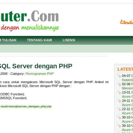
M TULISAN
TENTANG KAMI
LISENSI
SQL Server dengan PHP
LATES
 2006 · Category:
Pemrograman PHP
04-07
C
Kepemi
skan cara untuk mengakses Microsoft SQL Server dengan PHP. Artikel ini
02-06
P
ses Microsoft SQL Server dengan PHP dengan :
Memori 
13-01
S
(ODBC Function)
Azure O
(MSSQL Function)
24-11
S
Azure O
:
budi-mssqlserver_dengan_php.zip
22-11
S
Azure 
30-10
M
Azure O
30-10
M
Azure O