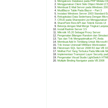
Mengakses Database pada PHP Melalui 
Menggunakan Client Side Object Model (C
Membuat E-Mail Server pada Windows 200
MudBlazor Table Pada Blazor – Part 3
Instalasi Windows Server 2003 Standard Ed
Rekapitulasi Data Sederhana Dengan Micro
CRUD pada Sharepoint List Menggunakan
SharePoint Rest API dan Telerik Kendo UI
Bekerja dengan Mail Merge Tingkat Lanjut
Install Radmin Server 3.5
Mikrotik V5.20 Sebagai Proxy Server
Pengenalan Bilangan Random dan Simulasi 
Tips dan Trik Mengoptimalkan PC Anda
Membuat Add In Terbilang Untuk Microsoft 
Trik Instan Uninstall VMWare Workstation
Filestream SQL Server 2008 R2 dan VB 1
Melihat Port Yang Terbuka Pada Mikrotik
Implementasi Transport Layer Security p
Pengenalan Visual Studio LightSwitch HTML
Multiple Binding Navigator pada VB 2008