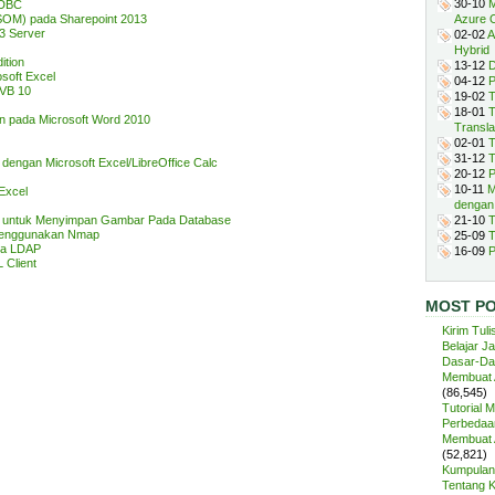
30-10
M
ODBC
SOM) pada Sharepoint 2013
Azure 
3 Server
02-02
A
Hybrid
ition
13-12
D
soft Excel
04-12
P
 VB 10
19-02
T
18-01
T
an pada Microsoft Word 2010
Transla
02-01
T
31-12
T
dengan Microsoft Excel/LibreOffice Calc
20-12
P
10-11
M
Excel
dengan
0 untuk Menyimpan Gambar Pada Database
21-10
T
 Menggunakan Nmap
25-09
T
ada LDAP
16-09
P
 Client
MOST P
Kirim Tuli
Belajar J
Dasar-Da
Membuat A
(86,545)
Tutorial 
Perbedaan
Membuat A
(52,821)
Kumpulan 
Tentang 