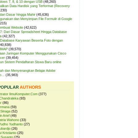
ndows 7, 8, & 10 dengan USB
(48,260)
likan Data Hardisk yang Terformat (Recovery
,230)
dari Dasar hingga Mahir
(45,636)
unakan dan Menyimpan File Formulir di Google
,215)
Membuat Website
(42,622)
7: Dari Dasar Spreadsheet Hingga Database
a
(42,327)
Database Karyawan Beserta Foto dengan
(40,838)
 IMAP
(39,570)
aan Jaringan Komputer Menggunakan Cisco
cer
(39,454)
n Sistem Pendaftaran Siswa Baru online
ah dan Menyenangkan Belajar Adobe
op…
(35,983)
POPULAR
AUTHORS
strator IlmuKomputer.Com
(377)
Chandraleka
(93)
r
(86)
ermana
(59)
 Sinaga
(52)
n Arief
(49)
atria Wahono
(33)
Yudho Yudhanto
(27)
ubardjo
(26)
i Kristianto
(25)
 Susanto
(25)