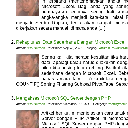
In terbilang (menterjemahkan angka me
Microsoft Excel. Bagi anda yang seri
pembayaran tentunya sering kali and
angka-angka menjadi kata-kata, misal R
menjadi Seribu Rupiah, tentu akan sangat melela
dikerjakan secara manual, dimana anda […]
Rekapitulasi Data Sederhana Dengan Microsoft Excel
Author:
Budi Hartono
· Published: May 28, 2007 · Category:
Aplikasi Perkantoran
Sering kali kita merasa kesulitan jika ha
data, apalagi kalau harus dilakukan den
bikin kita pusing tujuh keliling. Berikut k
sederhana dengan Microsoft Excel. Bebe
bahas antara lain : Rekapitulasi den
COUNTIF() Sorting Filtering Subtotal Pivot Tabel Seb
Mengakses Microsoft SQL Server dengan PHP
Author:
Budi Hartono
· Published: November 27, 2006 · Category:
Pemrograman
Artikel berikut ini menjelaskan cara untu
Server dengan PHP. Artikel ini membah
Microsoft SQL Server dengan PHP deng