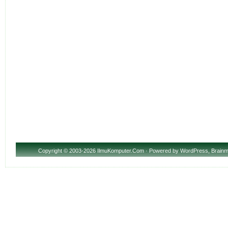
Copyright
© 2003-2026 IlmuKomputer.Com · Powered by
WordPress
,
Brainm