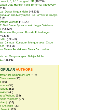
ndows 7, 8, & 10 dengan USB
(48,260)
likan Data Hardisk yang Terformat (Recovery
,230)
dari Dasar hingga Mahir
(45,636)
unakan dan Menyimpan File Formulir di Google
,215)
Membuat Website
(42,622)
7: Dari Dasar Spreadsheet Hingga Database
a
(42,327)
Database Karyawan Beserta Foto dengan
(40,838)
 IMAP
(39,570)
aan Jaringan Komputer Menggunakan Cisco
cer
(39,453)
n Sistem Pendaftaran Siswa Baru online
ah dan Menyenangkan Belajar Adobe
op…
(35,983)
POPULAR
AUTHORS
strator IlmuKomputer.Com
(377)
Chandraleka
(93)
r
(86)
ermana
(59)
 Sinaga
(52)
n Arief
(49)
atria Wahono
(33)
Yudho Yudhanto
(27)
ubardjo
(26)
i Kristianto
(25)
 Susanto
(25)