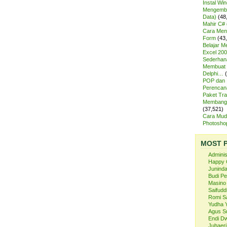
Instal Wi
Mengemba
Data)
(48
Mahir C# 
Cara Meng
Form
(43
Belajar 
Excel 200
Sederhan
Membuat 
Delphi…
POP dan
Perencan
Paket Tra
Membangu
(37,521)
Cara Mud
Photosh
MOST 
Admini
Happy 
Juninda
Budi P
Masino
Saifuddi
Romi S
Yudha 
Agus S
Endi Dw
Juhaeri