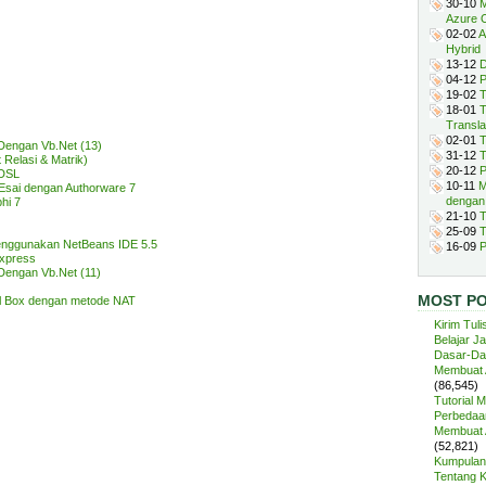
30-10
M
Azure 
02-02
A
Hybrid
13-12
D
04-12
P
19-02
T
18-01
T
Transla
02-01
T
Dengan Vb.Net (13)
31-12
T
Relasi & Matrik)
20-12
P
ADSL
10-11
M
Esai dengan Authorware 7
dengan
hi 7
21-10
T
25-09
T
enggunakan NetBeans IDE 5.5
16-09
P
Express
Dengan Vb.Net (11)
MOST P
al Box dengan metode NAT
Kirim Tuli
Belajar J
Dasar-Da
Membuat A
(86,545)
Tutorial 
Perbedaan
Membuat A
(52,821)
Kumpulan 
Tentang 