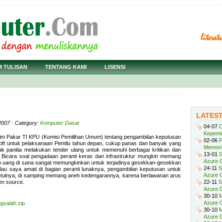
M TULISAN
TENTANG KAMI
LISENSI
LATES
2007 · Category:
Komputer Dasar
04-07
C
Kepemi
 Tim Pakar TI KPU (Komisi Pemilihan Umum) tentang pengambilan keputusan
02-06
P
ft untuk pelaksanaan Pemilu tahun depan, cukup panas dan banyak yang
Memori 
ak panitia melakukan tender ulang untuk memenuhi berbagai kritikan dan
13-01
S
 Bicara soal pengadaan peranti keras dan infrastruktur mungkin memang
Azure O
n uang di sana sangat memungkinkan untuk terjadinya gesekkan-gesekkan
24-11
S
lau saya amati di bagian peranti lunaknya, pengambilan keputusan untuk
Azure O
ulnya, di samping memang aneh kedengarannya, karena berlawanan arus
en source.
22-11
S
Azure 
30-10
M
Azure O
gsalah.zip
30-10
M
Azure O