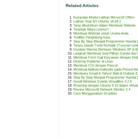
Related Articles
Kumpulan Modul Latihan Microsoft Office
Latihan Soal SO Ubuntu 16.04.2
Yang dibutuhkan dalam Membuat Website
Terjebak Biaya Lisensi?
Membuat Website untuk Usaha Anda
ToolBar Penghitung Kata
Step By Step Menjadi Programmer Handal 
Tanya Jawab Tumit Rematik (Turunan Limit 
Instalasi Warnet Berbasis Windows XP & 
Langkah Membuat Soal Pilihan Ganda dan 
Membuat Form Gaji Karyawan dengan Delp
Desktop Publisher di Linux
Membuat CGI dengan Pascal
Membuat Aplikasi Kalender pada Ponsel M
Membuka Gmail & Yahoo! Mail di Outlook 
Step By Step Menjadi Programmer Handal 
Install Windows 8 pada VirtualBox 4.2.6
Browsing dengan Ubuntu 9.10 dalam Virtu
Review Microsoft Network Monitor 3.4
Cara Menggunakan DropBox