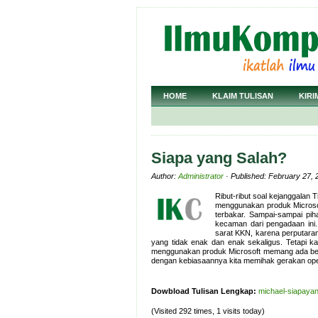
HOME
KLAIM TULISAN
KIRI
Siapa yang Salah?
Author:
Administrator
· Published: February 27, 
Ribut-ribut soal kejanggalan
menggunakan produk Microso
terbakar. Sampai-sampai pih
kecaman dari pengadaan ini.
sarat KKN, karena perputara
yang tidak enak dan enak sekaligus. Tetapi ka
menggunakan produk Microsoft memang ada bet
dengan kebiasaannya kita memihak gerakan op
Dowbload Tulisan Lengkap:
michael-siapayan
(Visited 292 times, 1 visits today)