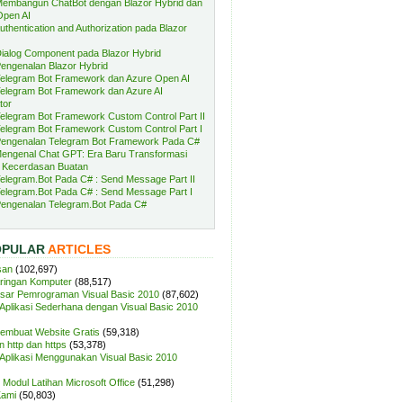
embangun ChatBot dengan Blazor Hybrid dan
Open AI
uthentication and Authorization pada Blazor
ialog Component pada Blazor Hybrid
engenalan Blazor Hybrid
elegram Bot Framework dan Azure Open AI
elegram Bot Framework dan Azure AI
tor
elegram Bot Framework Custom Control Part II
elegram Bot Framework Custom Control Part I
engenalan Telegram Bot Framework Pada C#
engenal Chat GPT: Era Baru Transformasi
 Kecerdasan Buatan
elegram.Bot Pada C# : Send Message Part II
elegram.Bot Pada C# : Send Message Part I
engenalan Telegram.Bot Pada C#
OPULAR
ARTICLES
san
(102,697)
aringan Komputer
(88,517)
sar Pemrograman Visual Basic 2010
(87,602)
plikasi Sederhana dengan Visual Basic 2010
Membuat Website Gratis
(59,318)
 http dan https
(53,378)
plikasi Menggunakan Visual Basic 2010
Modul Latihan Microsoft Office
(51,298)
Kami
(50,803)