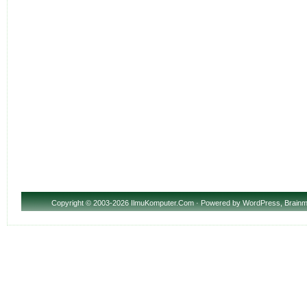
Copyright
© 2003-2026 IlmuKomputer.Com · Powered by
WordPress
,
Brainm