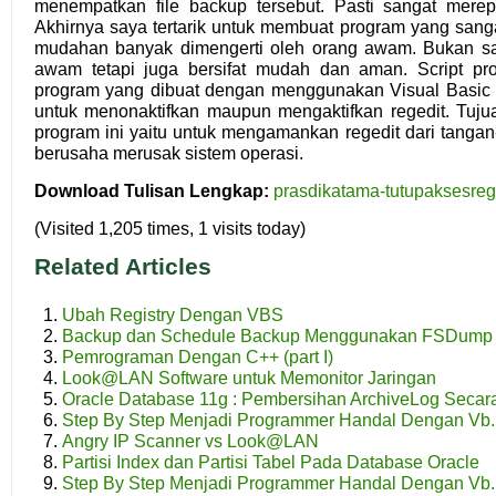
menempatkan file backup tersebut. Pasti sangat merep
Akhirnya saya tertarik untuk membuat program yang san
mudahan banyak dimengerti oleh orang awam. Bukan saj
awam tetapi juga bersifat mudah dan aman. Script pr
program yang dibuat dengan menggunakan Visual Basic 
untuk menonaktifkan maupun mengaktifkan regedit. Tuj
program ini yaitu untuk mengamankan regedit dari tanga
berusaha merusak sistem operasi.
Download Tulisan Lengkap:
prasdikatama-tutupaksesrege
(Visited 1,205 times, 1 visits today)
Related Articles
Ubah Registry Dengan VBS
Backup dan Schedule Backup Menggunakan FSDump
Pemrograman Dengan C++ (part I)
Look@LAN Software untuk Memonitor Jaringan
Oracle Database 11g : Pembersihan ArchiveLog Secar
Step By Step Menjadi Programmer Handal Dengan Vb.
Angry IP Scanner vs Look@LAN
Partisi Index dan Partisi Tabel Pada Database Oracle
Step By Step Menjadi Programmer Handal Dengan Vb.N