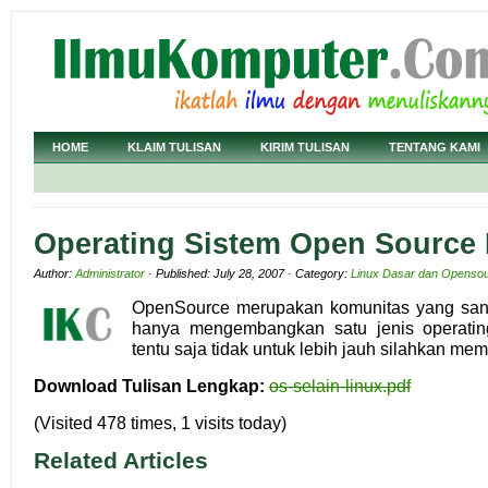
HOME
KLAIM TULISAN
KIRIM TULISAN
TENTANG KAMI
Operating Sistem Open Source
Author:
Administrator
· Published: July 28, 2007 · Category:
Linux Dasar dan Openso
OpenSource merupakan komunitas yang san
hanya mengembangkan satu jenis operatin
tentu saja tidak untuk lebih jauh silahkan me
Download Tulisan Lengkap:
os-selain-linux.pdf
(Visited 478 times, 1 visits today)
Related Articles