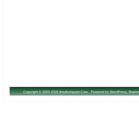
Copyright
© 2003-2026 IlmuKomputer.Com · Powered by
WordPress
,
Brainm