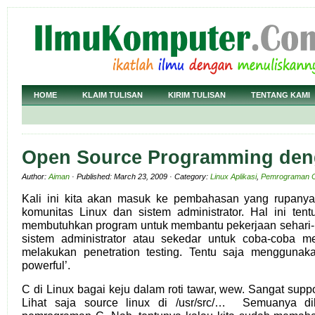
HOME
KLAIM TULISAN
KIRIM TULISAN
TENTANG KAMI
Open Source Programming den
Author:
Aiman
· Published: March 23, 2009 · Category:
Linux Aplikasi
,
Pemrograman 
Kali ini kita akan masuk ke pembahasan yang rupanya 
komunitas Linux dan sistem administrator. Hal ini ten
membutuhkan program untuk membantu pekerjaan sehari-h
sistem administrator atau sekedar untuk coba-coba me
melakukan penetration testing. Tentu saja menggunak
powerful’.
C di Linux bagai keju dalam roti tawar, wew. Sangat supp
Lihat saja source linux di /usr/src/… Semuanya 