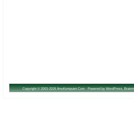
Copyright
© 2003-2026 IlmuKomputer.Com · Powered by
WordPress
,
Brainm