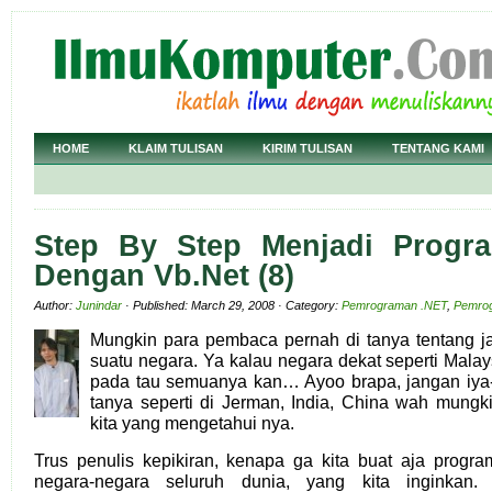
HOME
KLAIM TULISAN
KIRIM TULISAN
TENTANG KAMI
Step By Step Menjadi Progr
Dengan Vb.Net (8)
Author:
Junindar
· Published: March 29, 2008 · Category:
Pemrograman .NET
,
Pemro
Mungkin para pembaca pernah di tanya tentang ja
suatu negara. Ya kalau negara dekat seperti Malay
pada tau semuanya kan… Ayoo brapa, jangan iya-i
tanya seperti di Jerman, India, China wah mungki
kita yang mengetahui nya.
Trus penulis kepikiran, kenapa ga kita buat aja progra
negara-negara seluruh dunia, yang kita inginkan