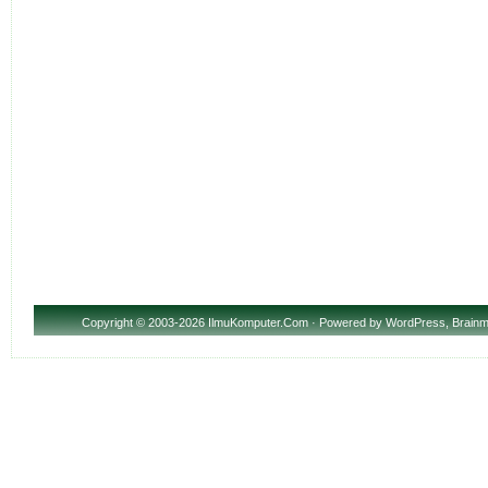
Copyright
© 2003-2026 IlmuKomputer.Com · Powered by
WordPress
,
Brainm