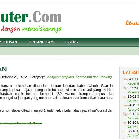
M TULISAN
TENTANG KAMI
LISENSI
AN
LATES
 October 23, 2012 · Category:
Jaringan Komputer
,
Keamanan dan Hacking
04-07
C
Kepemi
h banyak kelemahan dibanding dengan jaringan kabel (wired). Saat ini
02-06
P
 sangat pesat sejalan dengan kebutuhan sistem informasi yang mobile.
Memori 
likasikan untuk hotspot komersil, ISP, warnet, kampus-kampus dan
13-01
S
n pengelola jaringan yang memperhatikan keamanan komunikasi data pada
Azure O
24-11
S
Azure O
 umum dapat dibagi menjadi 2 jenis, yakni kelemahan pada konfigurasi dan
22-11
S
Azure 
30-10
M
Keamanan-Wireless-LAN.pdf
Azure O
30-10
M
Azure O