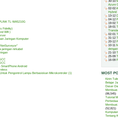
30-10
M
Azure 
02-02
A
Hybrid
13-12
D
04-12
P
TPLINK TL-WA5210G
19-02
T
18-01
T
 Fidelity)
Transla
nd Wifi )
02-01
T
rver
31-12
T
nan Jaringan Komputer
20-12
P
10-11
M
“NetSurveyor”
dengan
aringan nirkabel
ringan
21-10
T
25-09
T
 GCC
16-09
P
 GCC
n SmartPhone Android
reless
MOST P
Untuk Pengontrol Lampu Berbasiskan Mikrokontroler (1)
Kirim Tuli
Belajar J
Dasar-Da
Membuat A
(86,545)
Tutorial 
Perbedaan
Membuat A
(52,821)
Kumpulan 
Tentang 