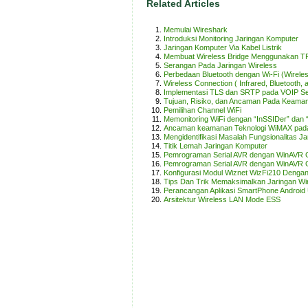
Related Articles
Memulai Wireshark
Introduksi Monitoring Jaringan Komputer
Jaringan Komputer Via Kabel Listrik
Membuat Wireless Bridge Menggunakan 
Serangan Pada Jaringan Wireless
Perbedaan Bluetooth dengan Wi-Fi (Wireless
Wireless Connection ( Infrared, Bluetooth, a
Implementasi TLS dan SRTP pada VOIP Se
Tujuan, Risiko, dan Ancaman Pada Keama
Pemilihan Channel WiFi
Memonitoring WiFi dengan “InSSIDer” dan 
Ancaman keamanan Teknologi WiMAX pada j
Mengidentifikasi Masalah Fungsionalitas Ja
Titik Lemah Jaringan Komputer
Pemrograman Serial AVR dengan WinAVR
Pemrograman Serial AVR dengan WinAVR
Konfigurasi Modul Wiznet WizFi210 Denga
Tips Dan Trik Memaksimalkan Jaringan Wi
Perancangan Aplikasi SmartPhone Android 
Arsitektur Wireless LAN Mode ESS