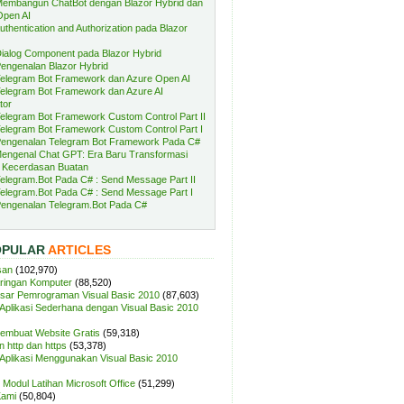
embangun ChatBot dengan Blazor Hybrid dan
Open AI
uthentication and Authorization pada Blazor
ialog Component pada Blazor Hybrid
engenalan Blazor Hybrid
elegram Bot Framework dan Azure Open AI
elegram Bot Framework dan Azure AI
tor
elegram Bot Framework Custom Control Part II
elegram Bot Framework Custom Control Part I
engenalan Telegram Bot Framework Pada C#
engenal Chat GPT: Era Baru Transformasi
 Kecerdasan Buatan
elegram.Bot Pada C# : Send Message Part II
elegram.Bot Pada C# : Send Message Part I
engenalan Telegram.Bot Pada C#
OPULAR
ARTICLES
san
(102,970)
aringan Komputer
(88,520)
sar Pemrograman Visual Basic 2010
(87,603)
plikasi Sederhana dengan Visual Basic 2010
Membuat Website Gratis
(59,318)
 http dan https
(53,378)
plikasi Menggunakan Visual Basic 2010
Modul Latihan Microsoft Office
(51,299)
Kami
(50,804)