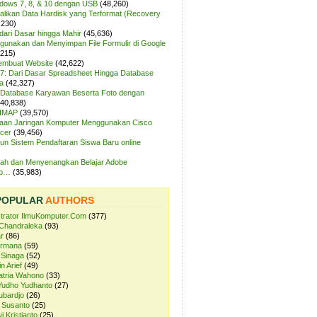
ndows 7, 8, & 10 dengan USB
(48,260)
likan Data Hardisk yang Terformat (Recovery
,230)
dari Dasar hingga Mahir
(45,636)
unakan dan Menyimpan File Formulir di Google
,215)
Membuat Website
(42,622)
7: Dari Dasar Spreadsheet Hingga Database
a
(42,327)
Database Karyawan Beserta Foto dengan
(40,838)
 IMAP
(39,570)
aan Jaringan Komputer Menggunakan Cisco
cer
(39,456)
n Sistem Pendaftaran Siswa Baru online
ah dan Menyenangkan Belajar Adobe
op…
(35,983)
POPULAR
AUTHORS
strator IlmuKomputer.Com
(377)
Chandraleka
(93)
r
(86)
ermana
(59)
 Sinaga
(52)
n Arief
(49)
atria Wahono
(33)
Yudho Yudhanto
(27)
ubardjo
(26)
 Susanto
(25)
i Kristianto
(25)