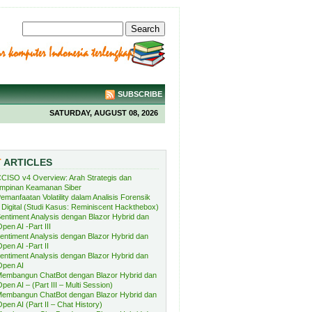
SUBSCRIBE
SATURDAY, AUGUST 08, 2026
T
ARTICLES
CISO v4 Overview: Arah Strategis dan
mpinan Keamanan Siber
emanfaatan Volatility dalam Analisis Forensik
Digital (Studi Kasus: Reminiscent Hackthebox)
entiment Analysis dengan Blazor Hybrid dan
pen AI -Part III
entiment Analysis dengan Blazor Hybrid dan
pen AI -Part II
entiment Analysis dengan Blazor Hybrid dan
Open AI
embangun ChatBot dengan Blazor Hybrid dan
pen AI – (Part III – Multi Session)
embangun ChatBot dengan Blazor Hybrid dan
pen AI (Part II – Chat History)