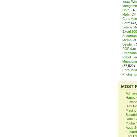
Instal Wi
Mengemba
Data)
(48
Mahir C# 
Cara Meng
Form
(43
Belajar 
Excel 200
Sederhan
Membuat 
Delphi…
POP dan
Perencan
Paket Tra
Membangu
(37,522)
Cara Mud
Photosh
MOST 
Admini
Happy 
Juninda
Budi P
Masino
Saifuddi
Romi S
Yudha 
Agus S
Juhaeri
Endi Dw