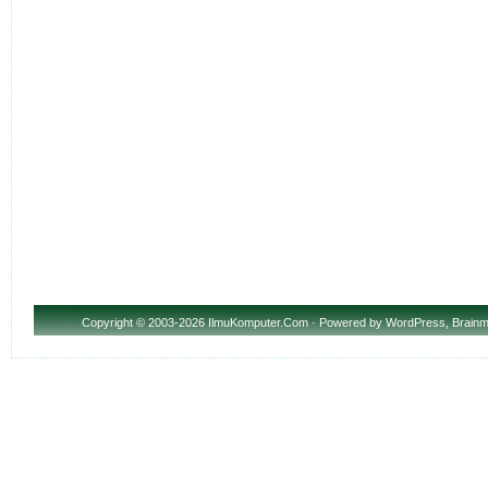
Copyright
© 2003-2026 IlmuKomputer.Com · Powered by
WordPress
,
Brainm