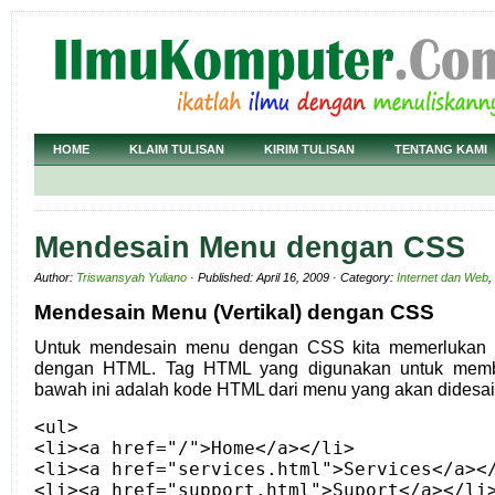
HOME
KLAIM TULISAN
KIRIM TULISAN
TENTANG KAMI
Mendesain Menu dengan CSS
Author:
Triswansyah Yuliano
· Published: April 16, 2009 · Category:
Internet dan Web
,
Mendesain Menu (Vertikal) dengan CSS
Untuk mendesain menu dengan CSS kita memerlukan d
dengan HTML. Tag HTML yang digunakan untuk memb
bawah ini adalah kode HTML dari menu yang akan didesa
<ul>
<li><a href="/">Home</a></li>
<li><a href="services.html">Services</a><
<li><a href="support.html">Suport</a></li