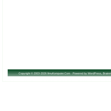
Copyright
© 2003-2026 IlmuKomputer.Com · Powered by
WordPress
,
Brainm