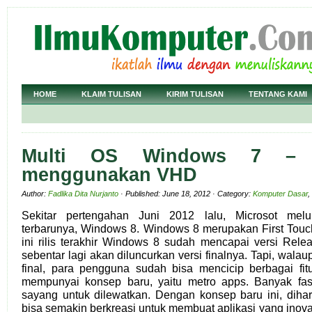
HOME
KLAIM TULISAN
KIRIM TULISAN
TENTANG KAMI
Multi OS Windows 7 –
menggunakan VHD
Author:
Fadlika Dita Nurjanto
· Published: June 18, 2012 · Category:
Komputer Dasar
,
Sekitar pertengahan Juni 2012 lalu, Microsot melu
terbarunya, Windows 8. Windows 8 merupakan First Touc
ini rilis terakhir Windows 8 sudah mencapai versi Rele
sebentar lagi akan diluncurkan versi finalnya. Tapi, wal
final, para pengguna sudah bisa mencicip berbagai fi
mempunyai konsep baru, yaitu metro apps. Banyak fasi
sayang untuk dilewatkan. Dengan konsep baru ini, dih
bisa semakin berkreasi untuk membuat aplikasi yang inovati