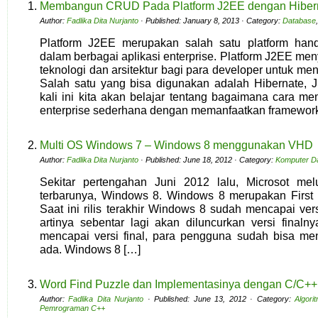
Membangun CRUD Pada Platform J2EE dengan Hibern
Author:
Fadlika Dita Nurjanto
· Published: January 8, 2013 · Category:
Database
Platform J2EE merupakan salah satu platform han
dalam berbagai aplikasi enterprise. Platform J2EE men
teknologi dan arsitektur bagi para developer untuk m
Salah satu yang bisa digunakan adalah Hibernate, 
kali ini kita akan belajar tentang bagaimana cara m
enterprise sederhana dengan memanfaatkan framewor
Multi OS Windows 7 – Windows 8 menggunakan VHD
Author:
Fadlika Dita Nurjanto
· Published: June 18, 2012 · Category:
Komputer D
Sekitar pertengahan Juni 2012 lalu, Microsot mel
terbarunya, Windows 8. Windows 8 merupakan First 
Saat ini rilis terakhir Windows 8 sudah mencapai ve
artinya sebentar lagi akan diluncurkan versi finaln
mencapai versi final, para pengguna sudah bisa menc
ada. Windows 8 […]
Word Find Puzzle dan Implementasinya dengan C/C++
Author:
Fadlika Dita Nurjanto
· Published: June 13, 2012 · Category:
Algori
Pemrograman C++