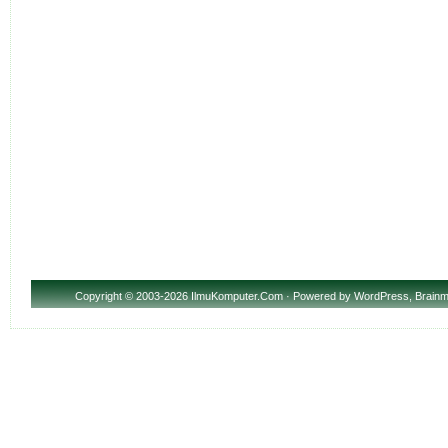
Copyright
© 2003-2026 IlmuKomputer.Com · Powered by
WordPress
,
Brainm