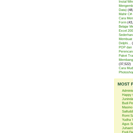
Instal Wi
Mengemba
Data)
(48
Mahir C# 
Cara Meng
Form
(43
Belajar 
Excel 200
Sederhan
Membuat 
Delphi…
POP dan
Perencan
Paket Tra
Membangu
(37,522)
Cara Mud
Photosh
MOST 
Admini
Happy 
Juninda
Budi P
Masino
Saifuddi
Romi S
Yudha 
Agus S
Juhaeri
Endi Dw