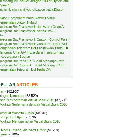
embangun ChatBot dengan Blazor Hybrid dan
Open AI
uthentication and Authorization pada Blazor
ialog Component pada Blazor Hybrid
engenalan Blazor Hybrid
elegram Bot Framework dan Azure Open AI
elegram Bot Framework dan Azure AI
tor
elegram Bot Framework Custom Control Part II
elegram Bot Framework Custom Control Part I
engenalan Telegram Bot Framework Pada C#
engenal Chat GPT: Era Baru Transformasi
 Kecerdasan Buatan
elegram.Bot Pada C# : Send Message Part II
elegram.Bot Pada C# : Send Message Part I
engenalan Telegram.Bot Pada C#
OPULAR
ARTICLES
san
(102,986)
aringan Komputer
(88,520)
sar Pemrograman Visual Basic 2010
(87,603)
plikasi Sederhana dengan Visual Basic 2010
Membuat Website Gratis
(59,318)
 http dan https
(53,378)
plikasi Menggunakan Visual Basic 2010
Modul Latihan Microsoft Office
(51,299)
Kami
(50,805)