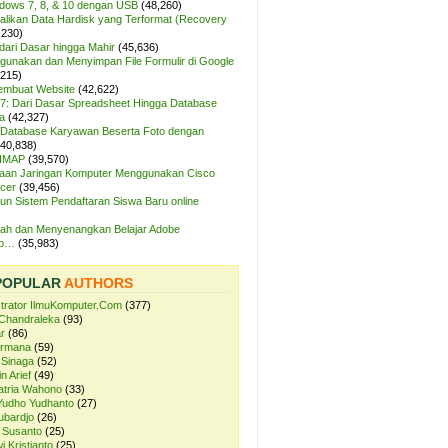
ndows 7, 8, & 10 dengan USB
(48,260)
likan Data Hardisk yang Terformat (Recovery
,230)
dari Dasar hingga Mahir
(45,636)
unakan dan Menyimpan File Formulir di Google
,215)
Membuat Website
(42,622)
7: Dari Dasar Spreadsheet Hingga Database
a
(42,327)
Database Karyawan Beserta Foto dengan
(40,838)
 IMAP
(39,570)
aan Jaringan Komputer Menggunakan Cisco
cer
(39,456)
n Sistem Pendaftaran Siswa Baru online
ah dan Menyenangkan Belajar Adobe
op…
(35,983)
POPULAR
AUTHORS
strator IlmuKomputer.Com
(377)
Chandraleka
(93)
r
(86)
ermana
(59)
 Sinaga
(52)
n Arief
(49)
atria Wahono
(33)
Yudho Yudhanto
(27)
ubardjo
(26)
 Susanto
(25)
i Kristianto
(25)