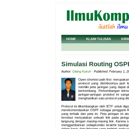
HOME
KLAIM TULISAN
KIRI
Simulasi Routing OSP
Author:
Gilang Kukuh
· Published: February 1, 2
Open shortest path first merupakan
protocol yang distribusinya jauh l
memilki peta jaringan yang dapat 
berkembang. Perkembangan teknol
jaringan-jaringan protokol ini s
menghasilkan satu protocol yang dis
Protocol ini dikembangkan oleh IETF untuk digun
merekomendasikan OSPF sebagai pengganti RI
yang terbaik dari peta ini. Peta jaringan ini
tersebut menyatakan sebuah link pada jaring
langsung dengan masing-masing link. Karena set
menggambarkan setiapkondisi terakhir topologi
dalam basis data linkstate yang terletak pada 