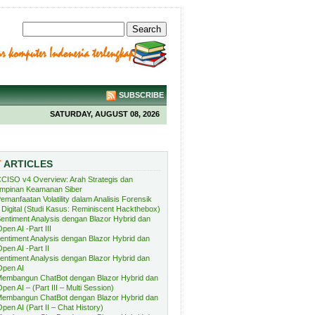
SUBSCRIBE
SATURDAY, AUGUST 08, 2026
T
ARTICLES
CISO v4 Overview: Arah Strategis dan
mpinan Keamanan Siber
emanfaatan Volatility dalam Analisis Forensik
Digital (Studi Kasus: Reminiscent Hackthebox)
entiment Analysis dengan Blazor Hybrid dan
pen AI -Part III
entiment Analysis dengan Blazor Hybrid dan
pen AI -Part II
entiment Analysis dengan Blazor Hybrid dan
Open AI
embangun ChatBot dengan Blazor Hybrid dan
pen AI – (Part III – Multi Session)
embangun ChatBot dengan Blazor Hybrid dan
pen AI (Part II – Chat History)