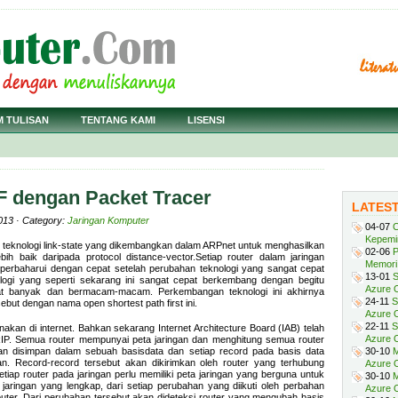
M TULISAN
TENTANG KAMI
LISENSI
F dengan Packet Tracer
LATES
013 · Category:
Jaringan Komputer
04-07
C
Kepemi
 teknologi link-state yang dikembangkan dalam ARPnet untuk menghasilkan
02-06
P
ebih baik daripada protocol distance-vector.Setiap router dalam jaringan
Memori 
diperbaharui dengan cepat setelah perubahan teknologi yang sangat cepat
13-01
S
ogi yang seperti sekarang ini sangat cepat berkembang dengan begitu
Azure O
angat banyak dan bermacam-macam. Perkembangan teknologi ini akhirnya
24-11
S
ebut dengan nama open shortest path first ini.
Azure O
22-11
S
akan di internet. Bahkan sekarang Internet Architecture Board (IAB) telah
Azure 
P. Semua router mempunyai peta jaringan dan menghitung semua router
 akan disimpan dalam sebuah basisdata dan setiap record pada basis data
30-10
M
an. Record-record tersebut akan dikirimkan oleh router yang terhubung
Azure O
iap router pada jaringan perlu memiliki peta jaringan yang berguna untuk
30-10
M
 jaringan yang lengkap, dari setiap perubahan yang diikuti oleh perbahan
Azure O
router. Dari perubahan tersebut akan dideteksi router yang mengubah basis