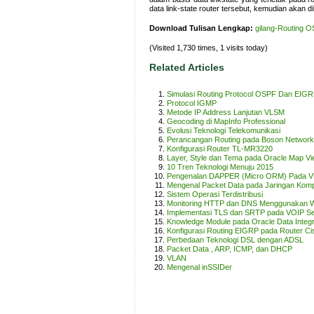
data link-state router tersebut, kemudian akan 
Download Tulisan Lengkap:
gilang-Routing O
(Visited 1,730 times, 1 visits today)
Related Articles
Simulasi Routing Protocol OSPF Dan EIG
Protocol IGMP
Metode IP Address Lanjutan VLSM
Geocoding di MapInfo Professional
Evolusi Teknologi Telekomunikasi
Perancangan Routing pada Boson Network
Konfigurasi Router TL-MR3220
Layer, Style dan Tema pada Oracle Map Vi
10 Tren Teknologi Menuju 2015
Pengenalan DAPPER (Micro ORM) Pada V
Mengenal Packet Data pada Jaringan Kom
Sistem Operasi Terdistribusi
Monitoring HTTP dan DNS Menggunakan W
Implementasi TLS dan SRTP pada VOIP Se
Knowledge Module pada Oracle Data Integr
Konfigurasi Routing EIGRP pada Router Ci
Perbedaan Teknologi DSL dengan ADSL
Packet Data , ARP, ICMP, dan DHCP
VLAN
Mengenal inSSIDer