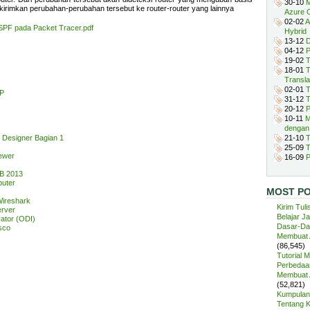
30-10
M
dikirimkan perubahan-perubahan tersebut ke router-router yang lainnya
Azure 
02-02
A
SPF pada Packet Tracer.pdf
Hybrid
13-12
D
04-12
P
19-02
T
18-01
T
Transla
02-01
T
RP
31-12
T
20-12
P
10-11
M
dengan
 Designer Bagian 1
21-10
T
25-09
T
ewer
16-09
P
B 2013
puter
MOST P
ireshark
Kirim Tuli
rver
Belajar J
ator (ODI)
Dasar-Da
sco
Membuat A
(86,545)
Tutorial 
Perbedaan
Membuat A
(52,821)
Kumpulan 
Tentang 