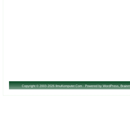
Copyright
© 2003-2026 IlmuKomputer.Com · Powered by
WordPress
,
Brainm