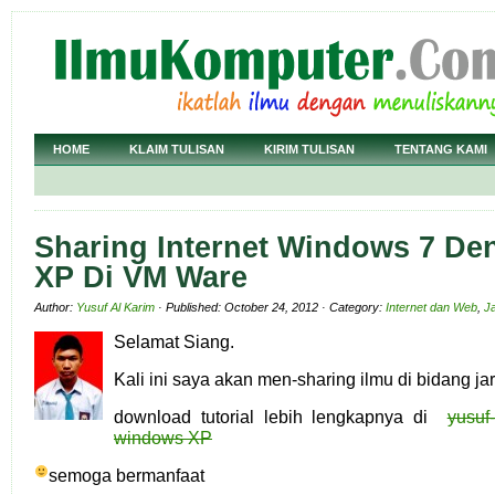
HOME
KLAIM TULISAN
KIRIM TULISAN
TENTANG KAMI
Sharing Internet Windows 7 D
XP Di VM Ware
Author:
Yusuf Al Karim
· Published: October 24, 2012 · Category:
Internet dan Web
,
J
Selamat Siang.
Kali ini saya akan men-sharing ilmu di bidang ja
download tutorial lebih lengkapnya di
yusuf
windows XP
semoga bermanfaat